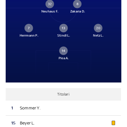
32
8
Neuhaus F.
Zakaria D.
7
13
20
Herrmann P.
Stindl L.
Netz L.
14
Plea A.
Titolari
1
Sommer Y.
15
Beyer L.