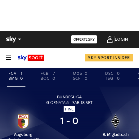
LOGIN
OFFERTE SKY
SKY SPORT INSIDER
FCA
1
FCB
7
M05
0
DSC
0
BMG
0
BOC
0
SCF
0
TSG
0
BUNDESLIGA
GIORNATA 5 - SAB 18 SET
FINE
1 - 0
Augsburg
B. M'gladbach