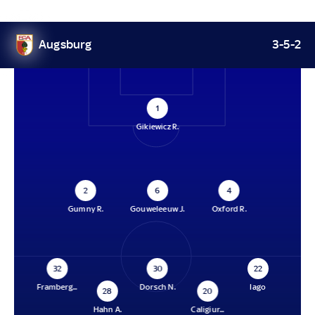
Augsburg
3-5-2
1
Gikiewicz R.
2
6
4
Gumny R.
Gouweleeuw J.
Oxford R.
32
30
22
Framberg...
Dorsch N.
Iago
28
20
Hahn A.
Caligiur...