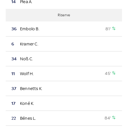
14
Plea A.
Riserve
81'
36
Embolo B.
6
Kramer C.
34
Noß C.
45'
11
Wolf H.
37
Bennetts K.
17
Koné K.
84'
22
Bénes L.