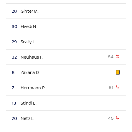
28
Ginter M.
30
Elvedi N.
29
Scally J.
84'
32
Neuhaus F.
8
Zakaria D.
81'
7
Herrmann P.
13
Stindl L.
45'
20
Netz L.