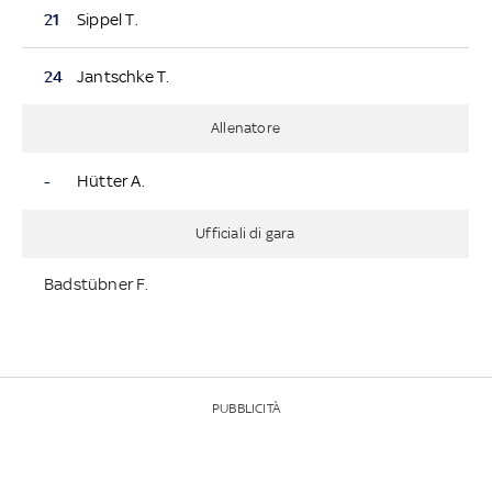
21
Sippel T.
24
Jantschke T.
Allenatore
-
Hütter A.
Ufficiali di gara
Badstübner F.
PUBBLICITÀ