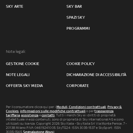
SKY ARTE
SKY BAR
SPAZI SKY
PROGRAMMI
Note legali:
GESTIONE COOKIE
COOKIE POLICY
NOTE LEGALI
DICHIARAZIONE DI ACCESSIBILITÀ
OFFERTA SKY MEDIA
CORPORATE
Per il consumatore clicca qui per i
Moduli, Condizioni contrattuali
,
Privacy &
Cookies
,
informazioni sulle modifiche contrattuali
o per
trasparenza
tariffaria
,
assistenza
e
contatti
. Tutti i marchi Sky e i diritti di proprietà
intellettuale in essi contenuti, sono di proprietà di Sky international AG e sono
utilizzati su licenza. Copyright 2026 Sky Italia - Sky Italia Srl Via Monte Penice, 7 -
20138 Milano P.IVA 04619241005. SkyTG24: ISSN 3035-1537 e SkySport: ISSN
3035-1545.
Segnalazione Abusi