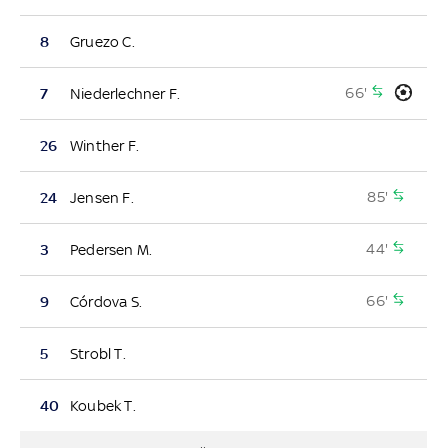
8
Gruezo C.
66'
7
Niederlechner F.
26
Winther F.
85'
24
Jensen F.
44'
3
Pedersen M.
66'
9
Córdova S.
5
Strobl T.
40
Koubek T.