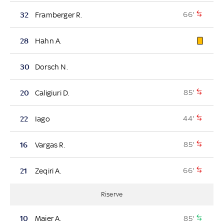
66'
32
Framberger R.
28
Hahn A.
30
Dorsch N.
85'
20
Caligiuri D.
44'
22
Iago
85'
16
Vargas R.
66'
21
Zeqiri A.
Riserve
85'
10
Maier A.