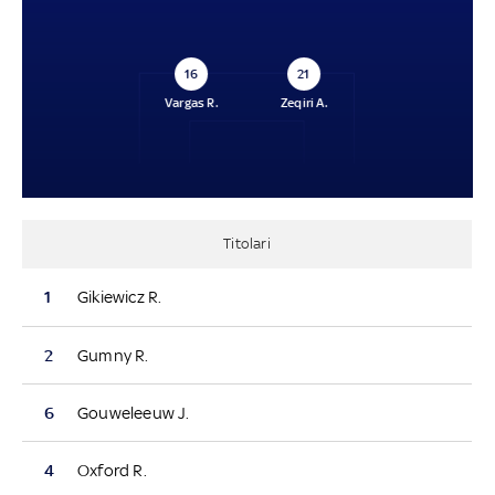
16
21
Vargas R.
Zeqiri A.
Titolari
1
Gikiewicz R.
2
Gumny R.
6
Gouweleeuw J.
4
Oxford R.