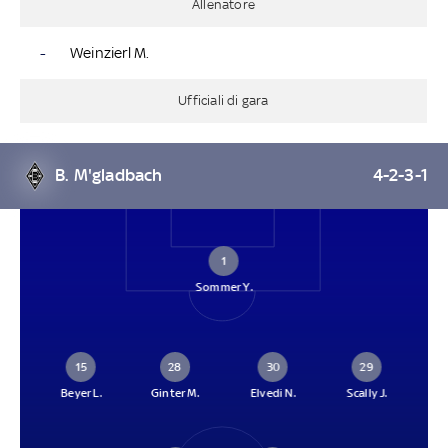
Allenatore
-
Weinzierl M.
Ufficiali di gara
B. M'gladbach
4-2-3-1
1
Sommer Y.
15
28
30
29
Beyer L.
Ginter M.
Elvedi N.
Scally J.