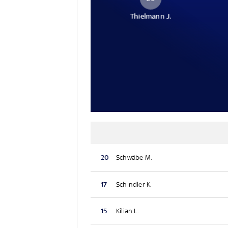
Thielmann J.
20
Schwäbe M.
17
Schindler K.
15
Kilian L.