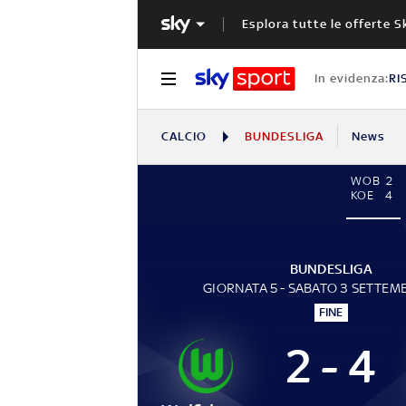
Esplora tutte le offerte S
In evidenza:
RI
CALCIO
BUNDESLIGA
News
WOB
2
KOE
4
BUNDESLIGA
GIORNATA 5 - SABATO 3 SETTEM
FINE
2 - 4