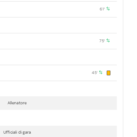
61'
75'
45'
Allenatore
Ufficiali di gara