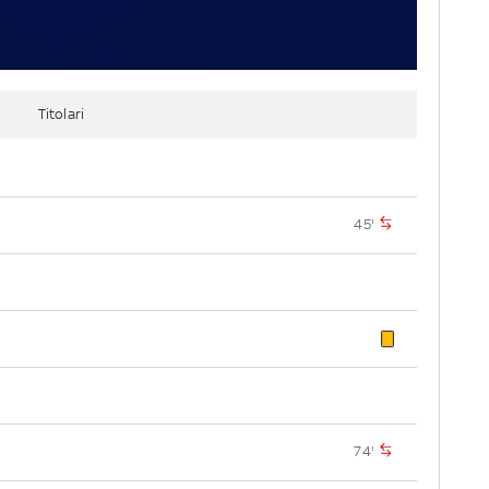
Titolari
45'
74'