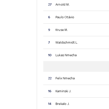
27
Arnold M.
6
Paulo Otávio
9
Kruse M.
7
Waldschmidt L.
10
Lukas Nmecha
22
Felix Nmecha
16
Kaminski J.
14
Brekalo J.