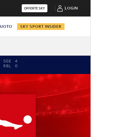
LOGIN
OFFERTE SKY
NUOTO
SKY SPORT INSIDER
SGE
4
RBL
0