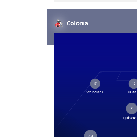
Colonia
17
15
Schindler K.
Kilian
7
Ljubicic
29