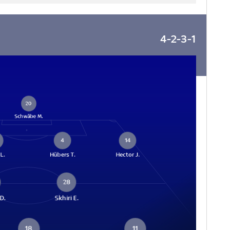
4-2-3-1
20
Schwäbe M.
4
14
 L.
Hübers T.
Hector J.
28
 D.
Skhiri E.
18
11