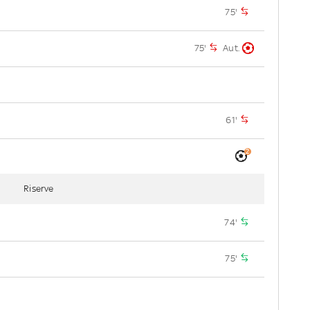
75'
75'
Aut.
61'
2
Riserve
74'
75'