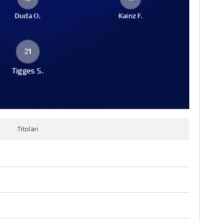
Duda O.
Kainz F.
21
Tigges S.
Titolari