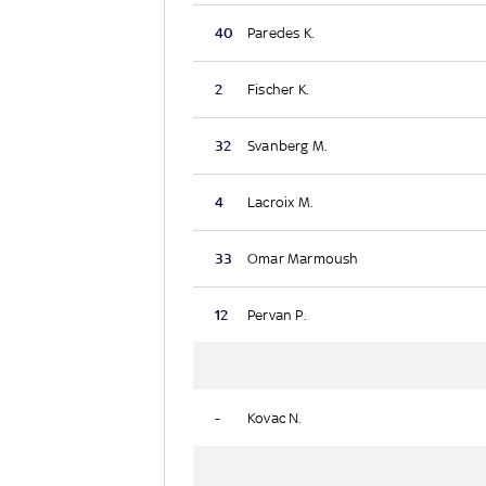
40
Paredes K.
2
Fischer K.
32
Svanberg M.
4
Lacroix M.
33
Omar Marmoush
12
Pervan P.
-
Kovac N.