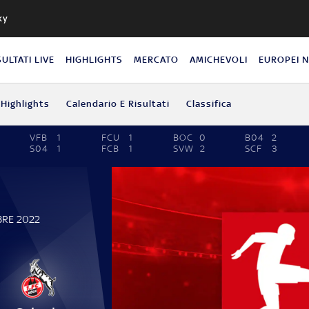
ky
SULTATI LIVE
HIGHLIGHTS
MERCATO
AMICHEVOLI
EUROPEI 
Highlights
Calendario E Risultati
Classifica
VFB
1
FCU
1
BOC
0
B04
2
S04
1
FCB
1
SVW
2
SCF
3
BRE 2022