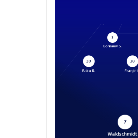
3
Bornauw S.
20
38
Baku R.
Franjic 
7
Waldschmidt 