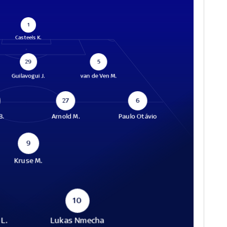
1
Casteels K.
29
5
Guilavogui J.
van de Ven M.
27
6
B.
Arnold M.
Paulo Otávio
9
Kruse M.
10
L.
Lukas Nmecha