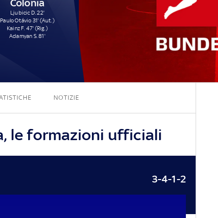
Colonia
Ljubicic D. 22'
Paulo Otávio 31' (Aut.)
Kainz F. 47' (Rig.)
Adamyan S. 81'
2 - 4
ATISTICHE
NOTIZIE
 le formazioni ufficiali
3-4-1-2