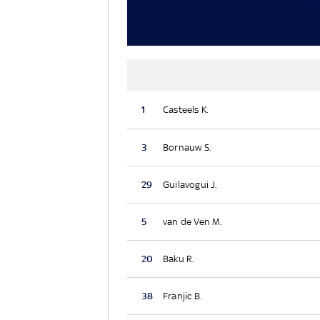
1
Casteels K.
3
Bornauw S.
29
Guilavogui J.
5
van de Ven M.
20
Baku R.
38
Franjic B.