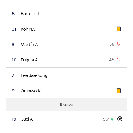
8
Barreiro L.
31
Kohr D.
55'
3
Martín A.
45'
10
Fulgini A.
7
Lee Jae-Sung
9
Onisiwo K.
Riserve
55'
19
Caci A.