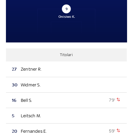
9
Onisiwo K.
Titolari
27
Zentner R.
30
Widmer S.
79'
16
Bell S.
5
Leitsch M.
59'
20
Fernandes E.