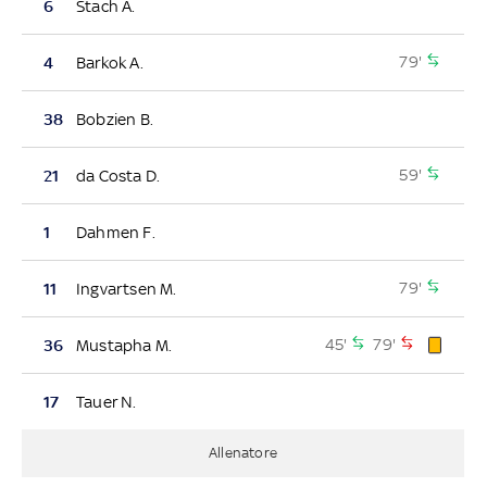
6
Stach A.
79'
4
Barkok A.
38
Bobzien B.
59'
21
da Costa D.
1
Dahmen F.
79'
11
Ingvartsen M.
45'
79'
36
Mustapha M.
17
Tauer N.
Allenatore