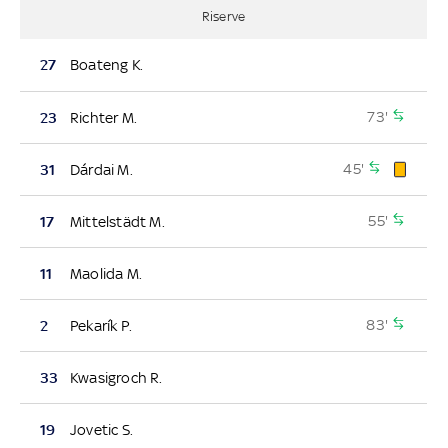
Riserve
27
Boateng K.
73'
23
Richter M.
45'
31
Dárdai M.
55'
17
Mittelstädt M.
11
Maolida M.
83'
2
Pekarík P.
33
Kwasigroch R.
19
Jovetic S.