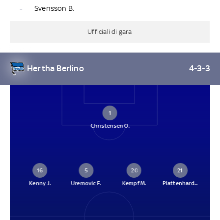
-
Svensson B.
Ufficiali di gara
Hertha Berlino
4-3-3
1
Christensen O.
16
5
20
21
Kenny J.
Uremovic F.
Kempf M.
Plattenhard...