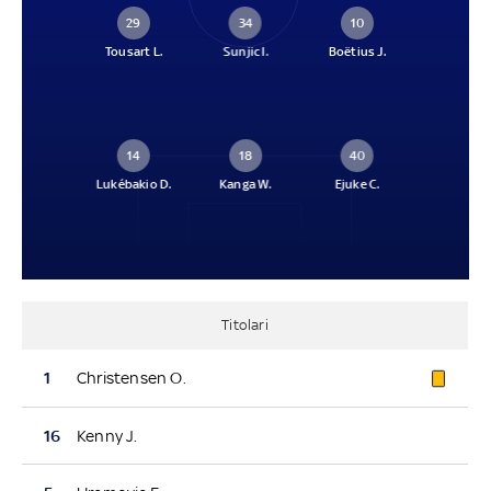
29
34
10
Tousart L.
Sunjic I.
Boëtius J.
14
18
40
Lukébakio D.
Kanga W.
Ejuke C.
Titolari
1
Christensen O.
16
Kenny J.