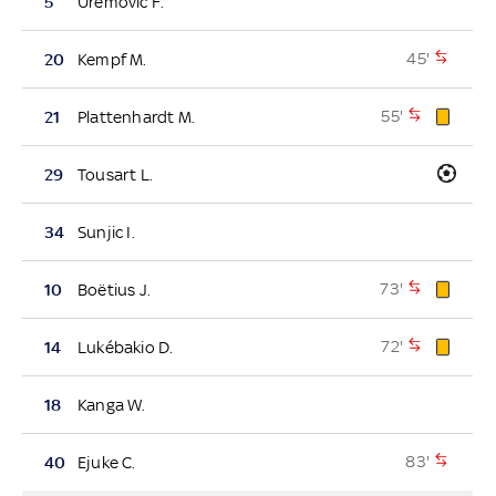
5
Uremovic F.
45'
20
Kempf M.
55'
21
Plattenhardt M.
29
Tousart L.
34
Sunjic I.
73'
10
Boëtius J.
72'
14
Lukébakio D.
18
Kanga W.
83'
40
Ejuke C.