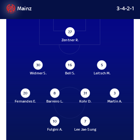
Mainz
3-4-2-1
27
Zentner R.
30
16
5
Widmer S.
Bell S.
Leitsch M.
20
8
31
3
Fernandes E.
Barreiro L.
Kohr D.
Martín A.
10
7
Fulgini A.
Lee Jae-Sung