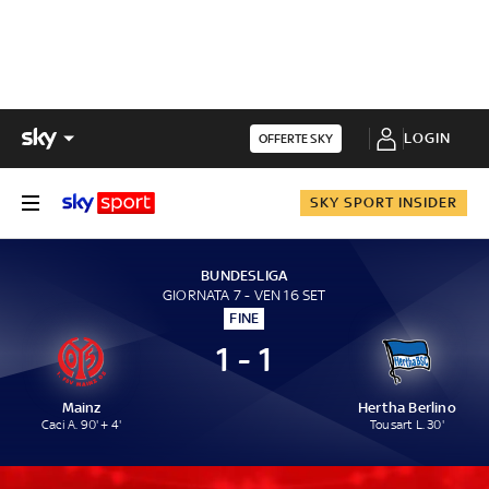
LOGIN
OFFERTE SKY
SKY SPORT INSIDER
BUNDESLIGA
GIORNATA 7 - VEN 16 SET
FINE
1 - 1
Mainz
Hertha Berlino
Caci A. 90' + 4'
Tousart L. 30'