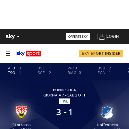
LOGIN
OFFERTE SKY
SKY SPORT INSIDER
VFB
3
BSC
1
WOB
1
BVB
2
TSG
1
SCF
2
BMG
3
FCA
1
BUNDESLIGA
GIORNATA 7 - SAB 2 OTT
FINE
3 - 1
Stoccarda
Hoffenheim