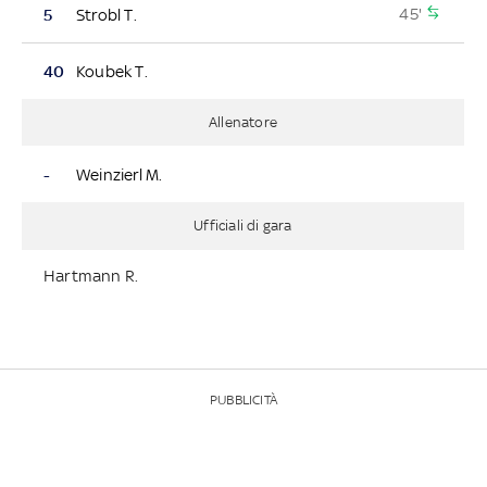
45'
5
Strobl T.
40
Koubek T.
Allenatore
-
Weinzierl M.
Ufficiali di gara
Hartmann R.
PUBBLICITÀ