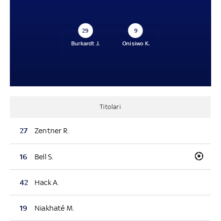
29
9
Burkardt J.
Onisiwo K.
Titolari
27
Zentner R.
16
Bell S.
42
Hack A.
19
Niakhaté M.