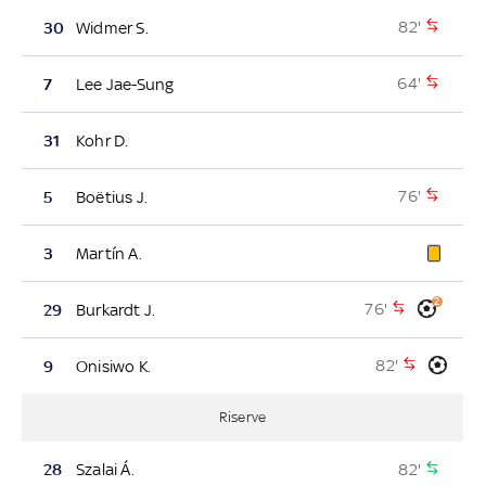
82'
30
Widmer S.
64'
7
Lee Jae-Sung
31
Kohr D.
76'
5
Boëtius J.
3
Martín A.
2
76'
29
Burkardt J.
82'
9
Onisiwo K.
Riserve
82'
28
Szalai Á.