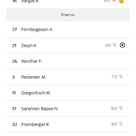
85'
16
Vargas R.
Riserve
27
Finnbogason A.
45'
21
Zeqiri A.
26
Winther F.
73'
3
Pedersen M.
11
Gregoritsch M.
84'
17
Sarenren Bazee N.
85'
32
Framberger R.