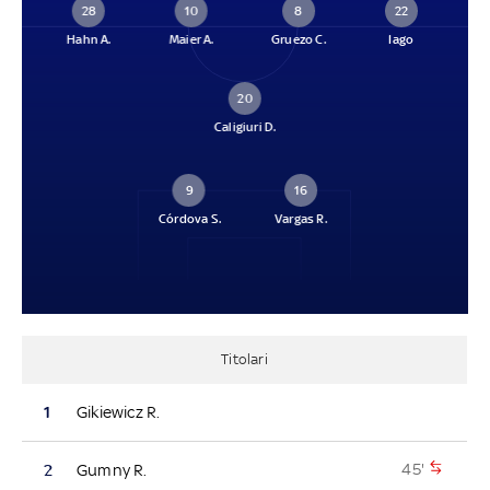
28
10
8
22
Hahn A.
Maier A.
Gruezo C.
Iago
20
Caligiuri D.
9
16
Córdova S.
Vargas R.
Titolari
1
Gikiewicz R.
45'
2
Gumny R.