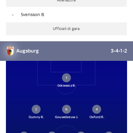
Allenatore
-
Svensson B.
Ufficiali di gara
Augsburg
3-4-1-2
1
Gikiewicz R.
2
6
4
Gumny R.
Gouweleeuw J.
Oxford R.