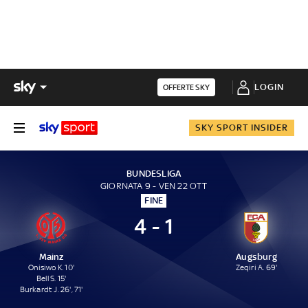
LOGIN
OFFERTE SKY
SKY SPORT INSIDER
BUNDESLIGA
GIORNATA 9 - VEN 22 OTT
FINE
4 - 1
Mainz
Augsburg
Onisiwo K. 10'
Zeqiri A. 69'
Bell S. 15'
Burkardt J. 26', 71'