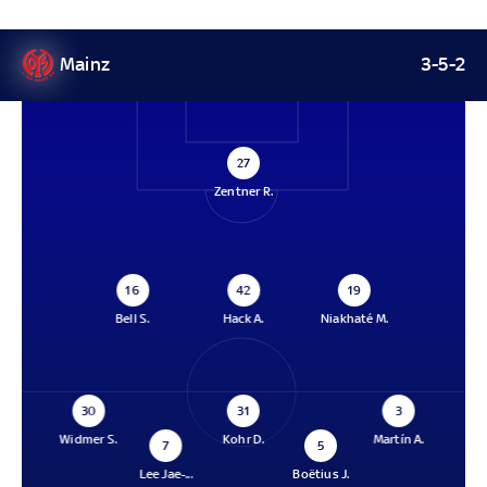
Mainz
3-5-2
27
Zentner R.
16
42
19
Bell S.
Hack A.
Niakhaté M.
30
31
3
Widmer S.
Kohr D.
Martín A.
7
5
Lee Jae-...
Boëtius J.