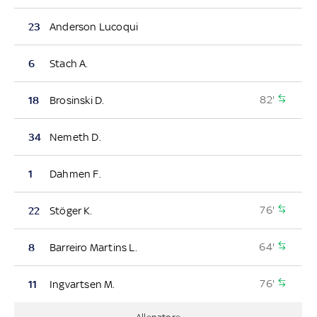
23
Anderson Lucoqui
6
Stach A.
82'
18
Brosinski D.
34
Nemeth D.
1
Dahmen F.
76'
22
Stöger K.
64'
8
Barreiro Martins L.
76'
11
Ingvartsen M.