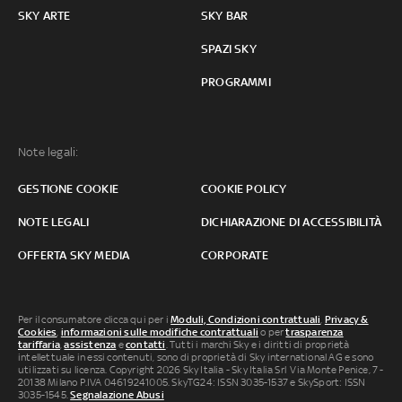
SKY ARTE
SKY BAR
SPAZI SKY
PROGRAMMI
Note legali:
GESTIONE COOKIE
COOKIE POLICY
NOTE LEGALI
DICHIARAZIONE DI ACCESSIBILITÀ
OFFERTA SKY MEDIA
CORPORATE
Per il consumatore clicca qui per i
Moduli, Condizioni contrattuali
,
Privacy &
Cookies
,
informazioni sulle modifiche contrattuali
o per
trasparenza
tariffaria
,
assistenza
e
contatti
. Tutti i marchi Sky e i diritti di proprietà
intellettuale in essi contenuti, sono di proprietà di Sky international AG e sono
utilizzati su licenza. Copyright 2026 Sky Italia - Sky Italia Srl Via Monte Penice, 7 -
20138 Milano P.IVA 04619241005. SkyTG24: ISSN 3035-1537 e SkySport: ISSN
3035-1545.
Segnalazione Abusi