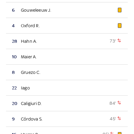
6
Gouweleeuw J.
4
Oxford R.
73'
28
Hahn A.
10
Maier A.
8
Gruezo C.
22
Iago
84'
20
Caligiuri D.
45'
9
Córdova S.