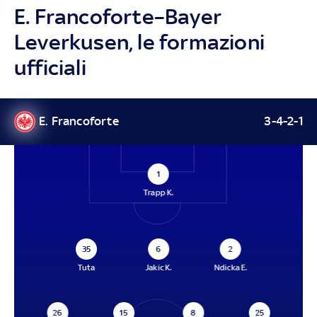
E. Francoforte–Bayer
Leverkusen, le formazioni
ufficiali
E. Francoforte
3-4-2-1
1
Trapp K.
35
6
2
Tuta
Jakic K.
Ndicka E.
26
15
8
25