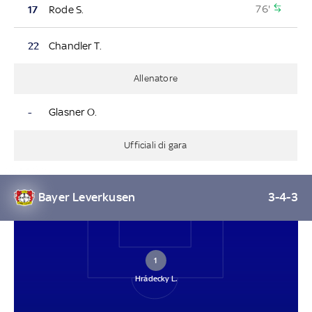
76'
17
Rode S.
22
Chandler T.
Allenatore
-
Glasner O.
Ufficiali di gara
Bayer Leverkusen
3-4-3
1
Hrádecky L.