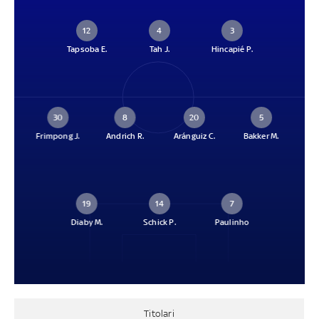
12
4
3
Tapsoba E.
Tah J.
Hincapié P.
30
8
20
5
Frimpong J.
Andrich R.
Aránguiz C.
Bakker M.
19
14
7
Diaby M.
Schick P.
Paulinho
Titolari