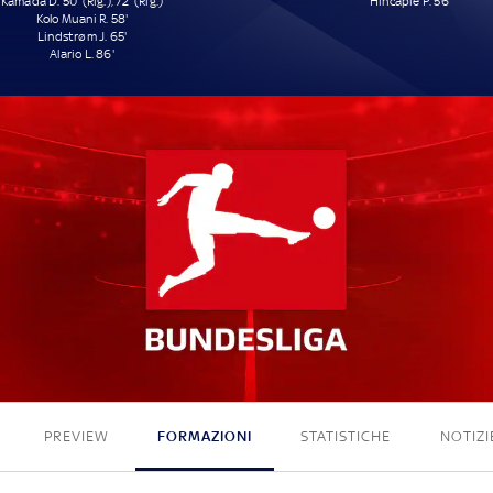
Kamada D. 50' (Rig.), 72' (Rig.)
Hincapié P. 56'
Kolo Muani R. 58'
Lindstrøm J. 65'
Alario L. 86'
5 - 1
PREVIEW
FORMAZIONI
STATISTICHE
NOTIZI