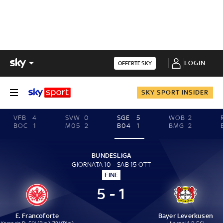
LOGIN
OFFERTE SKY
SKY SPORT INSIDER
VFB
4
SVW
0
SGE
5
WOB
2
BOC
1
M05
2
B04
1
BMG
2
BUNDESLIGA
GIORNATA 10 - SAB 15 OTT
FINE
5 - 1
E. Francoforte
Bayer Leverkusen