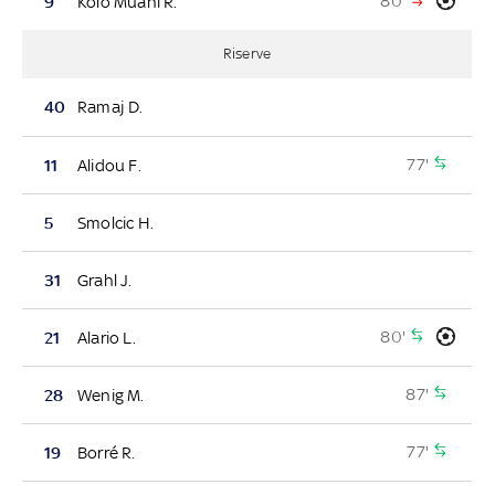
80'
9
Kolo Muani R.
Riserve
40
Ramaj D.
77'
11
Alidou F.
5
Smolcic H.
31
Grahl J.
80'
21
Alario L.
87'
28
Wenig M.
77'
19
Borré R.