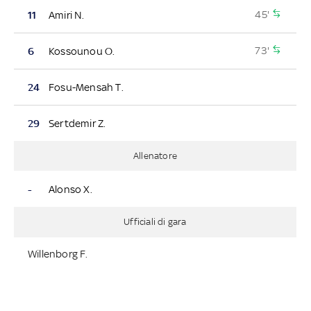
45'
11
Amiri N.
73'
6
Kossounou O.
24
Fosu-Mensah T.
29
Sertdemir Z.
Allenatore
-
Alonso X.
Ufficiali di gara
Willenborg F.