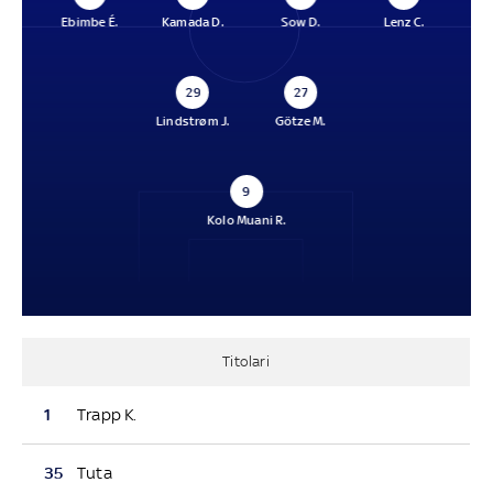
Ebimbe É.
Kamada D.
Sow D.
Lenz C.
29
27
Lindstrøm J.
Götze M.
9
Kolo Muani R.
Titolari
1
Trapp K.
35
Tuta