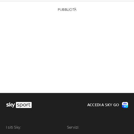
PUBBLICITÀ
ACCEDI A SKY GO
I siti Sky:
Servizi: