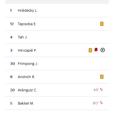
1
Hrádecky L.
12
Tapsoba E.
4
Tah J.
3
Hincapié P.
30
Frimpong J.
8
Andrich R.
45'
20
Aránguiz C.
80'
5
Bakker M.