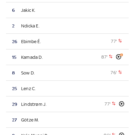
6
Jakic K.
2
Ndicka E.
77'
26
Ebimbe É.
2
87'
15
Kamada D.
76'
8
Sow D.
25
Lenz C.
77'
29
Lindstrøm J.
27
Götze M.