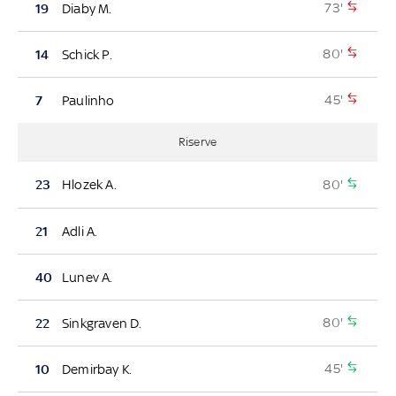
73'
19
Diaby M.
80'
14
Schick P.
45'
7
Paulinho
Riserve
80'
23
Hlozek A.
21
Adli A.
40
Lunev A.
80'
22
Sinkgraven D.
45'
10
Demirbay K.