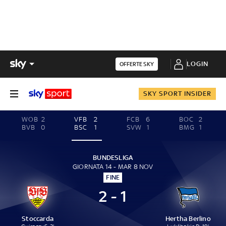
LOGIN
OFFERTE SKY
SKY SPORT INSIDER
WOB
2
VFB
2
FCB
6
BOC
2
BVB
0
BSC
1
SVW
1
BMG
1
BUNDESLIGA
GIORNATA 14 - MAR 8 NOV
FINE
2 - 1
Stoccarda
Hertha Berlino