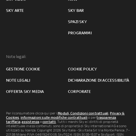
SKY ARTE
SKY BAR
SPAZI SKY
PROGRAMMI
Note legali:
GESTIONE COOKIE
COOKIE POLICY
NOTE LEGALI
DICHIARAZIONE DI ACCESSIBILITÀ
OFFERTA SKY MEDIA
CORPORATE
Per il consumatore clicca qui per i
Moduli, Condizioni contrattuali
,
Privacy &
Cookies
,
informazioni sulle modifiche contrattuali
o per
trasparenza
tariffaria
,
assistenza
e
contatti
. Tutti i marchi Sky e i diritti di proprietà
intellettuale in essi contenuti, sono di proprietà di Sky international AG e sono
utilizzati su licenza. Copyright 2026 Sky Italia - Sky Italia Srl Via Monte Penice, 7 -
20138 Milano P.IVA 04619241005. SkyTG24: ISSN 3035-1537 e SkySport: ISSN