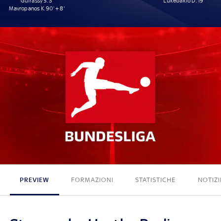
Guirassy S. 3'
Lukébakio D. 19'
Mavropanos K. 90' + 8'
2 - 1
PREVIEW
FORMAZIONI
STATISTICHE
NOTIZI