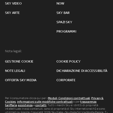
SKY VIDEO
NOW
SKY ARTE
SKY BAR
SPAZI SKY
PROGRAMMI
Note legali:
GESTIONE COOKIE
COOKIE POLICY
NOTE LEGALI
DICHIARAZIONE DI ACCESSIBILITÀ
OFFERTA SKY MEDIA
CORPORATE
Per il consumatore clicca qui per i
Moduli, Condizioni contrattuali
,
Privacy &
Cookies
,
informazioni sulle modifiche contrattuali
o per
trasparenza
tariffaria
,
assistenza
e
contatti
. Tutti i marchi Sky e i diritti di proprietà
intellettuale in essi contenuti, sono di proprietà di Sky international AG e sono
utilizzati su licenza. Copyright 2026 Sky Italia - Sky Italia Srl Via Monte Penice, 7 -