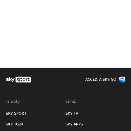
ACCEDI A SKY GO
I siti Sky:
Servizi:
SKY SPORT
SKY TV
SKY TG24
SKY APPS