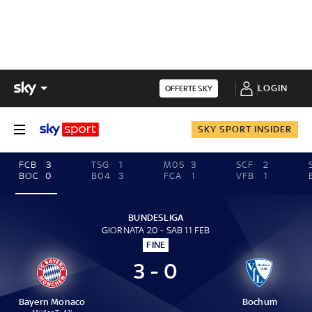
LOGIN
OFFERTE SKY
SKY SPORT INSIDER
FCB
3
TSG
1
M05
3
SCF
2
BOC
0
B04
3
FCA
1
VFB
1
BUNDESLIGA
GIORNATA 20 - SAB 11 FEB
FINE
3 - 0
Bayern Monaco
Bochum