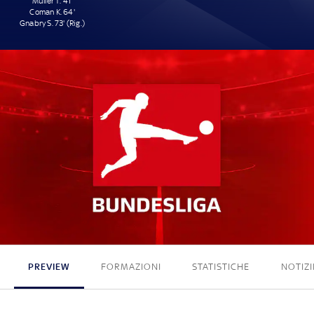
Müller T. 41'
Coman K. 64'
Gnabry S. 73' (Rig.)
3 - 0
PREVIEW
FORMAZIONI
STATISTICHE
NOTIZI