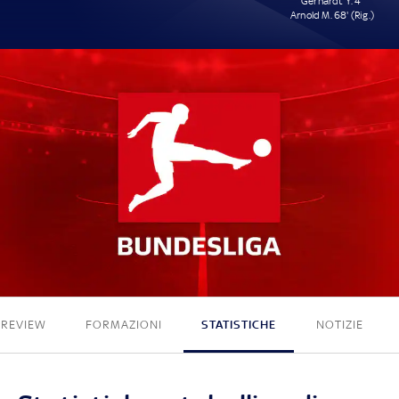
Gerhardt Y. 4'
Arnold M. 68' (Rig.)
0 - 2
PREVIEW
FORMAZIONI
STATISTICHE
NOTIZIE