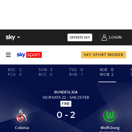
LOGIN
OFFERTE SKY
SKY SPORT INSIDER
BSC
2
SVW
3
TSG
0
KOE
0
FCA
0
BOC
0
BVB
1
WOB
2
BUNDESLIGA
GIORNATA 22 - SAB 25 FEB
FINE
0 - 2
Colonia
Wolfsburg