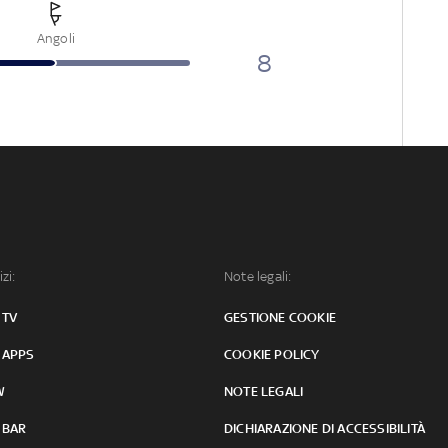
Angoli
8
izi:
Note legali:
 TV
GESTIONE COOKIE
 APPS
COOKIE POLICY
W
NOTE LEGALI
 BAR
DICHIARAZIONE DI ACCESSIBILITÀ