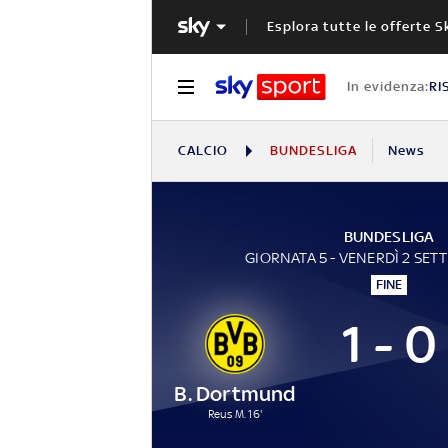
Esplora tutte le offerte S
In evidenza:
RI
CALCIO
BUNDESLIGA
News
BUNDESLIGA
GIORNATA 5 - VENERDÌ 2 SET
FINE
1 - 0
B. Dortmund
Reus M. 16'