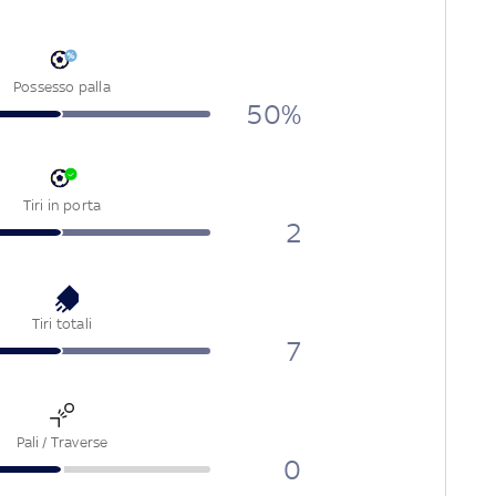
Possesso palla
50%
Tiri in porta
2
Tiri totali
7
Pali / Traverse
0