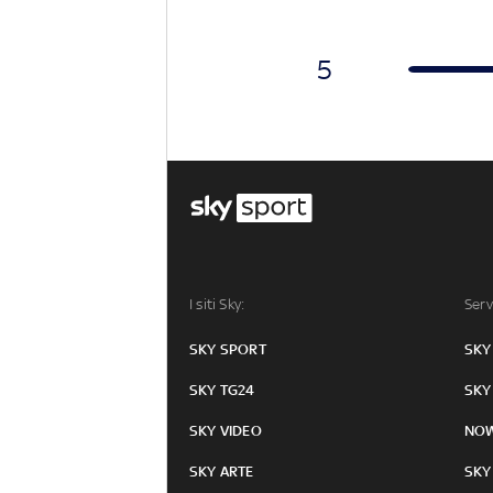
5
I siti Sky:
Serv
SKY SPORT
SKY
SKY TG24
SKY
SKY VIDEO
NO
SKY ARTE
SKY