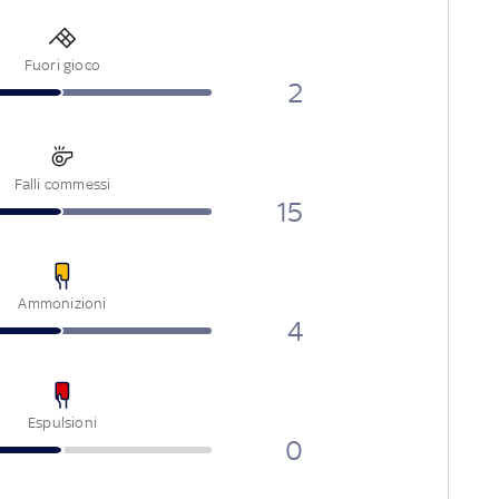
Fuori gioco
2
Falli commessi
15
Ammonizioni
4
Espulsioni
0