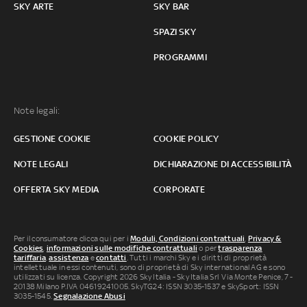
SKY ARTE
SKY BAR
SPAZI SKY
PROGRAMMI
Note legali:
GESTIONE COOKIE
COOKIE POLICY
NOTE LEGALI
DICHIARAZIONE DI ACCESSIBILITÀ
OFFERTA SKY MEDIA
CORPORATE
Per il consumatore clicca qui per i
Moduli, Condizioni contrattuali
,
Privacy &
Cookies
,
informazioni sulle modifiche contrattuali
o per
trasparenza
tariffaria
,
assistenza
e
contatti
. Tutti i marchi Sky e i diritti di proprietà
intellettuale in essi contenuti, sono di proprietà di Sky international AG e sono
utilizzati su licenza. Copyright 2026 Sky Italia - Sky Italia Srl Via Monte Penice, 7 -
20138 Milano P.IVA 04619241005. SkyTG24: ISSN 3035-1537 e SkySport: ISSN
3035-1545.
Segnalazione Abusi