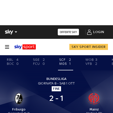
LOGIN
OFFERTE SKY
SKY SPORT INSIDER
RBL
4
SGE
2
SCF
2
WOB
3
BOC
0
FCU
0
M05
1
VFB
2
BUNDESLIGA
GIORNATA 8 - SAB 1 OTT
FINE
2 - 1
Friburgo
Mainz