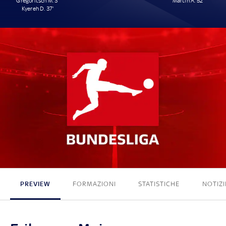
Gregoritsch M. 3'
Martín A. 52'
Kyereh D. 37'
2 - 1
PREVIEW
FORMAZIONI
STATISTICHE
NOTIZI