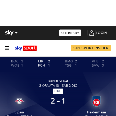
LOGIN
OFFERTE SKY
SKY SPORT INSIDER
BOC
3
LIP
2
BMG
2
VFB
2
WOB
1
FCH
1
TSG
1
SVW
0
BUNDESLIGA
GIORNATA 13 - SAB 2 DIC
FINE
2 - 1
Lipsia
Heidenhaim