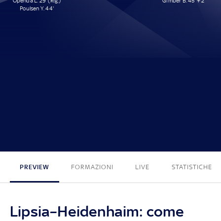
Openda L. 29' (Rig.)
Gimber B. 45' + 2'
Poulsen Y. 44'
2 - 1
PREVIEW
FORMAZIONI
LIVE
STATISTICHE
Lipsia–Heidenhaim: come