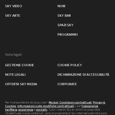
SKY VIDEO
NOW
SKY ARTE
SKY BAR
SPAZI SKY
PROGRAMMI
Note legali:
GESTIONE COOKIE
COOKIE POLICY
NOTE LEGALI
DICHIARAZIONE DI ACCESSIBILITÀ
OFFERTA SKY MEDIA
CORPORATE
Per il consumatore clicca qui per i
Moduli, Condizioni contrattuali
,
Privacy &
Cookies
,
informazioni sulle modifiche contrattuali
o per
trasparenza
tariffaria
,
assistenza
e
contatti
. Tutti i marchi Sky e i diritti di proprietà
intellettuale in essi contenuti, sono di proprietà di Sky international AG e sono