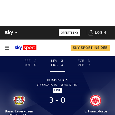
LOGIN
OFFERTE SKY
SKY SPORT INSIDER
FRE
2
LEV
3
FCB
3
KOE
0
FRA
0
VFB
0
BUNDESLIGA
GIORNATA 15 - DOM 17 DIC
FINE
3 - 0
Bayer Leverkusen
E. Francoforte