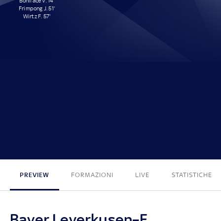
Boniface V. 14'
Frimpong J. 51'
Wirtz F. 57'
3 - 0
PREVIEW
FORMAZIONI
LIVE
STATISTICHE
Bayer Leverkusen–E.