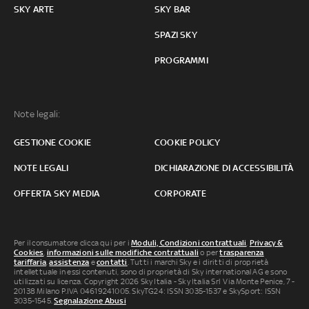
SKY ARTE
SKY BAR
SPAZI SKY
PROGRAMMI
Note legali:
GESTIONE COOKIE
COOKIE POLICY
NOTE LEGALI
DICHIARAZIONE DI ACCESSIBILITÀ
OFFERTA SKY MEDIA
CORPORATE
Per il consumatore clicca qui per i
Moduli, Condizioni contrattuali
,
Privacy &
Cookies
,
informazioni sulle modifiche contrattuali
o per
trasparenza
tariffaria
,
assistenza
e
contatti
. Tutti i marchi Sky e i diritti di proprietà
intellettuale in essi contenuti, sono di proprietà di Sky international AG e sono
utilizzati su licenza. Copyright 2026 Sky Italia - Sky Italia Srl Via Monte Penice, 7 -
20138 Milano P.IVA 04619241005. SkyTG24: ISSN 3035-1537 e SkySport: ISSN
3035-1545.
Segnalazione Abusi