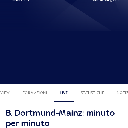
Brandt J. 29'
van den Berg S. 43'
1 - 1
EVIEW
FORMAZIONI
LIVE
STATISTICHE
NOTIZ
B. Dortmund-Mainz: minuto
per minuto