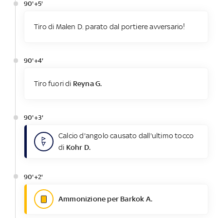
90'+5'
Tiro di Malen D. parato dal portiere avversario!
90'+4'
Tiro fuori di
Reyna G.
90'+3'
Calcio d'angolo causato dall'ultimo tocco
di
Kohr D.
90'+2'
Ammonizione per Barkok A.