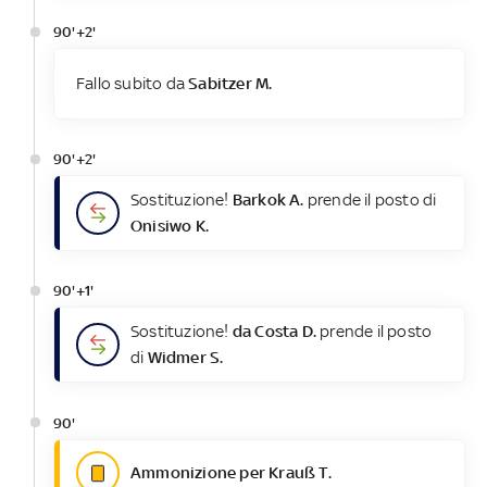
90'+2'
Fallo subito da
Sabitzer M.
90'+2'
Sostituzione!
Barkok A.
prende il posto di
Onisiwo K.
90'+1'
Sostituzione!
da Costa D.
prende il posto
di
Widmer S.
90'
Ammonizione per Krauß T.