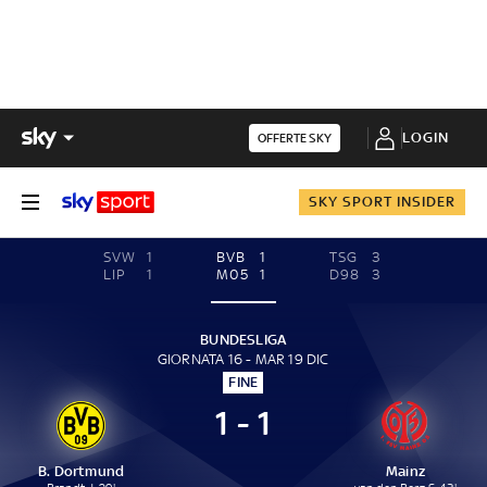
LOGIN
OFFERTE SKY
SKY SPORT INSIDER
SVW
1
BVB
1
TSG
3
LIP
1
M05
1
D98
3
BUNDESLIGA
GIORNATA 16 - MAR 19 DIC
FINE
1 - 1
B. Dortmund
Mainz