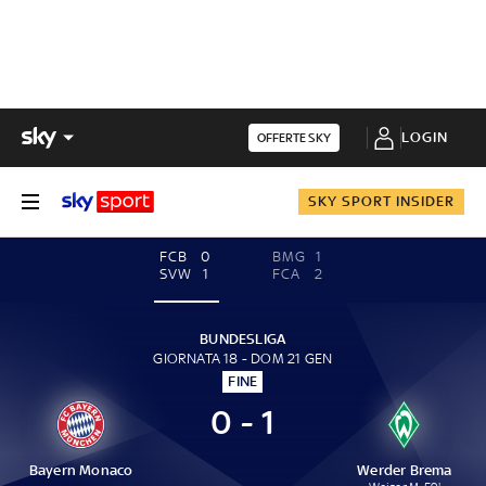
LOGIN
OFFERTE SKY
SKY SPORT INSIDER
FCB
0
BMG
1
SVW
1
FCA
2
BUNDESLIGA
GIORNATA 18 - DOM 21 GEN
FINE
0 - 1
Bayern Monaco
Werder Brema