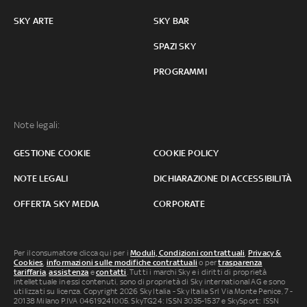
SKY ARTE
SKY BAR
SPAZI SKY
PROGRAMMI
Note legali:
GESTIONE COOKIE
COOKIE POLICY
NOTE LEGALI
DICHIARAZIONE DI ACCESSIBILITÀ
OFFERTA SKY MEDIA
CORPORATE
Per il consumatore clicca qui per i
Moduli, Condizioni contrattuali
,
Privacy &
Cookies
,
informazioni sulle modifiche contrattuali
o per
trasparenza
tariffaria
,
assistenza
e
contatti
. Tutti i marchi Sky e i diritti di proprietà
intellettuale in essi contenuti, sono di proprietà di Sky international AG e sono
utilizzati su licenza. Copyright 2026 Sky Italia - Sky Italia Srl Via Monte Penice, 7 -
20138 Milano P.IVA 04619241005. SkyTG24: ISSN 3035-1537 e SkySport: ISSN