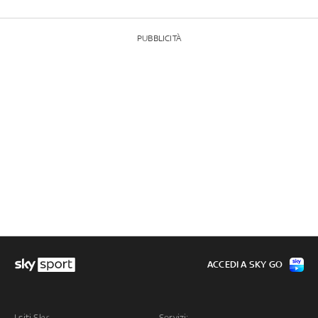
PUBBLICITÀ
ACCEDI A SKY GO
I siti Sky:
Servizi: