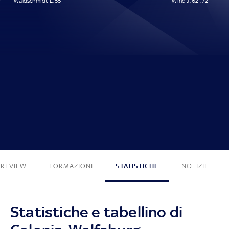
Waldschmidt L. 55'
Wind J. 62', 72'
1 - 2
PREVIEW
FORMAZIONI
STATISTICHE
NOTIZIE
Statistiche e tabellino di