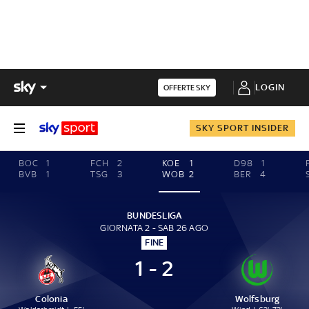
LOGIN
OFFERTE SKY
SKY SPORT INSIDER
BOC
1
FCH
2
KOE
1
D98
1
BVB
1
TSG
3
WOB
2
BER
4
BUNDESLIGA
GIORNATA 2 - SAB 26 AGO
FINE
1 - 2
Colonia
Wolfsburg