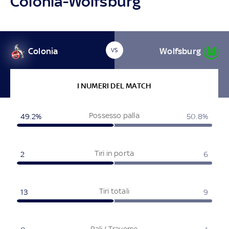
Colonia-Wolfsburg
Colonia
Wolfsburg
VS
I NUMERI DEL MATCH
Possesso palla
49.2%
50.8%
Tiri in porta
2
6
Tiri totali
13
9
Pali / Traverse