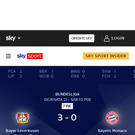
LOGIN
OFFERTE SKY
SKY SPORT INSIDER
FCA
2
BER
1
BMG
0
SVW
1
LIP
2
WOB
0
D98
0
FCH
2
BUNDESLIGA
GIORNATA 21 - SAB 10 FEB
FINE
3 - 0
Bayer Leverkusen
Bayern Monaco