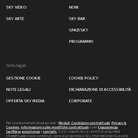
SKY VIDEO
NOW
SKY ARTE
SKY BAR
SPAZI SKY
PROGRAMMI
Note legali:
GESTIONE COOKIE
COOKIE POLICY
NOTE LEGALI
DICHIARAZIONE DI ACCESSIBILITÀ
OFFERTA SKY MEDIA
CORPORATE
Per il consumatore clicca qui per i
Moduli, Condizioni contrattuali
,
Privacy &
Cookies
,
informazioni sulle modifiche contrattuali
o per
trasparenza
tariffaria
,
assistenza
e
contatti
. Tutti i marchi Sky e i diritti di proprietà
intellettuale in essi contenuti, sono di proprietà di Sky international AG e sono