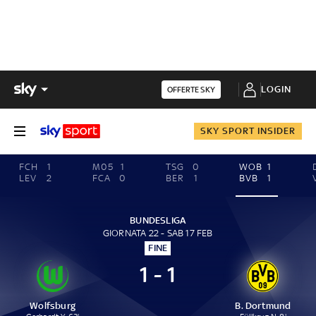
LOGIN
OFFERTE SKY
SKY SPORT INSIDER
FCH
1
M05
1
TSG
0
WOB
1
LEV
2
FCA
0
BER
1
BVB
1
BUNDESLIGA
GIORNATA 22 - SAB 17 FEB
FINE
1 - 1
Wolfsburg
B. Dortmund