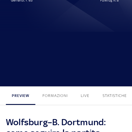
Gerhardt Y. 63'
Füllkrug N. 8'
1 - 1
PREVIEW
FORMAZIONI
LIVE
STATISTICHE
Wolfsburg–B. Dortmund: