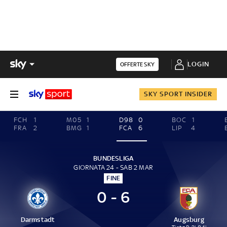
LOGIN
OFFERTE SKY
SKY SPORT INSIDER
FCH
1
M05
1
D98
0
BOC
1
FRA
2
BMG
1
FCA
6
LIP
4
BUNDESLIGA
GIORNATA 24 - SAB 2 MAR
FINE
0 - 6
Darmstadt
Augsburg