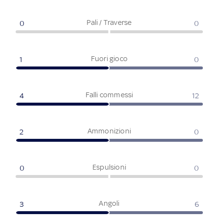
Pali / Traverse
0
0
Fuori gioco
1
0
Falli commessi
4
12
Ammonizioni
2
0
Espulsioni
0
0
Angoli
3
6