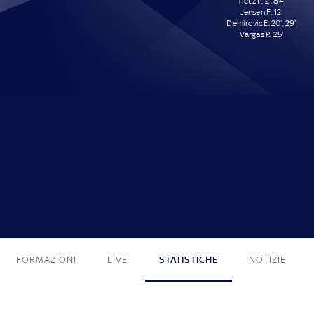
Tietz P. 2', 84'
Jensen F. 12'
Demirovic E. 20', 29'
Vargas R. 25'
0 - 6
FORMAZIONI
LIVE
STATISTICHE
NOTIZIE