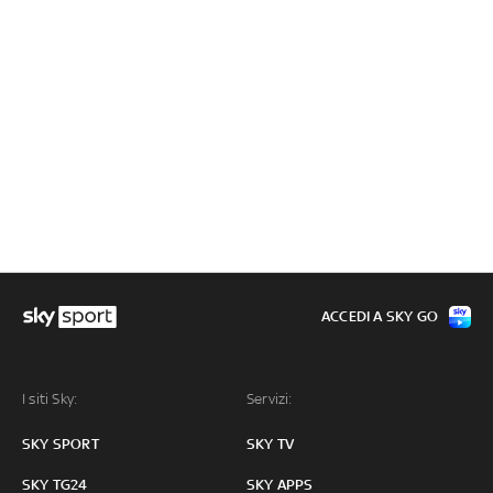
ACCEDI A SKY GO
I siti Sky:
Servizi:
SKY SPORT
SKY TV
SKY TG24
SKY APPS