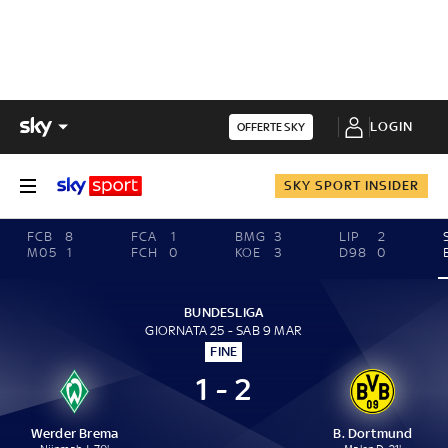
LOGIN
OFFERTE SKY
SKY SPORT INSIDER
FCB
8
FCA
1
BMG
3
LIP
2
M05
1
FCH
0
KOE
3
D98
0
BUNDESLIGA
GIORNATA 25 - SAB 9 MAR
FINE
1 - 2
Werder Brema
B. Dortmund