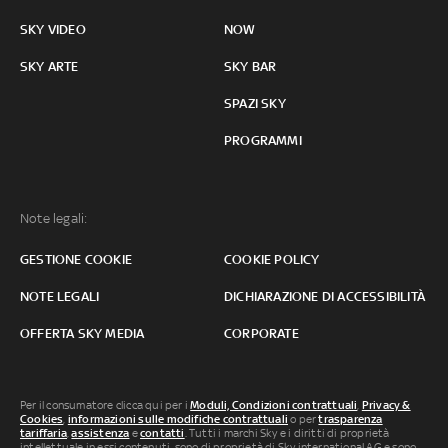
SKY VIDEO
NOW
SKY ARTE
SKY BAR
SPAZI SKY
PROGRAMMI
Note legali:
GESTIONE COOKIE
COOKIE POLICY
NOTE LEGALI
DICHIARAZIONE DI ACCESSIBILITÀ
OFFERTA SKY MEDIA
CORPORATE
Per il consumatore clicca qui per i
Moduli, Condizioni contrattuali
,
Privacy &
Cookies
,
informazioni sulle modifiche contrattuali
o per
trasparenza
tariffaria
,
assistenza
e
contatti
. Tutti i marchi Sky e i diritti di proprietà
intellettuale in essi contenuti, sono di proprietà di Sky international AG e sono