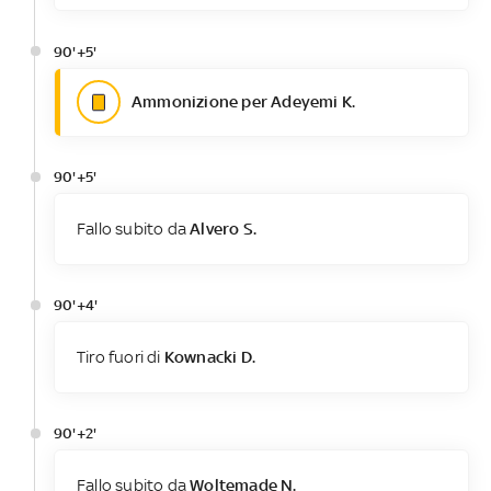
90'+5'
Ammonizione per Adeyemi K.
90'+5'
Fallo subito da
Alvero S.
90'+4'
Tiro fuori di
Kownacki D.
90'+2'
Fallo subito da
Woltemade N.