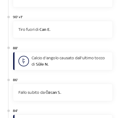
90'+1'
Tiro fuori di
Can E.
88'
Calcio d'angolo causato dall'ultimo tocco
di
Süle N.
86'
Fallo subito da
Özcan S.
84'