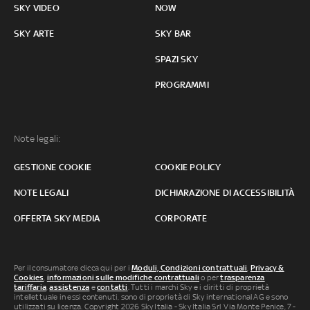
SKY VIDEO
NOW
SKY ARTE
SKY BAR
SPAZI SKY
PROGRAMMI
Note legali:
GESTIONE COOKIE
COOKIE POLICY
NOTE LEGALI
DICHIARAZIONE DI ACCESSIBILITÀ
OFFERTA SKY MEDIA
CORPORATE
Per il consumatore clicca qui per i
Moduli, Condizioni contrattuali
,
Privacy &
Cookies
,
informazioni sulle modifiche contrattuali
o per
trasparenza
tariffaria
,
assistenza
e
contatti
. Tutti i marchi Sky e i diritti di proprietà
intellettuale in essi contenuti, sono di proprietà di Sky international AG e sono
utilizzati su licenza. Copyright 2026 Sky Italia - Sky Italia Srl Via Monte Penice, 7 -