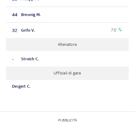
44
Breunig M.
75'
32
Grifo V.
Allenatore
-
Streich C.
Ufficiali di gara
Dingert C.
PUBBLICITÀ