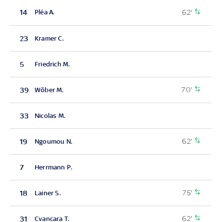
62'
14
Pléa A.
23
Kramer C.
5
Friedrich M.
70'
39
Wöber M.
33
Nicolas M.
62'
19
Ngoumou N.
7
Herrmann P.
75'
18
Lainer S.
62'
31
Cvancara T.