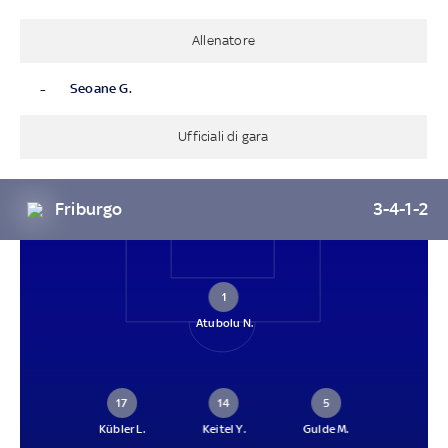
Allenatore
-
Seoane G.
Ufficiali di gara
Friburgo
3-4-1-2
1
Atubolu N.
17
14
5
Kübler L.
Keitel Y.
Gulde M.