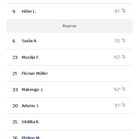
91'
9
Höler L.
Riserve
75'
6
Szalai A.
92'
23
Muslija F.
21
Florian Müller
92'
33
Makengo J.
91'
20
Adamu J.
25
Sildillia K.
26
Philipp M.