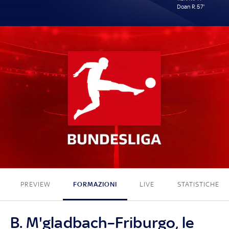
Doan R. 57'
0 - 3
PREVIEW
FORMAZIONI
LIVE
STATISTICHE
B. M'gladbach–Friburgo, le