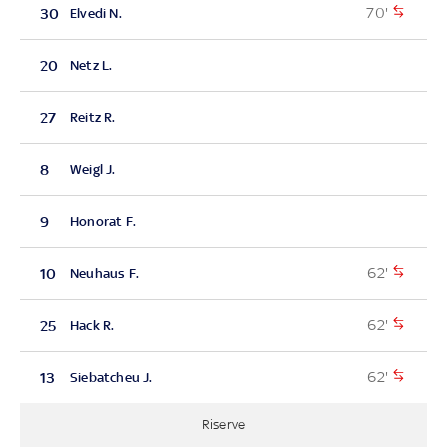
70'
30
Elvedi N.
20
Netz L.
27
Reitz R.
8
Weigl J.
9
Honorat F.
62'
10
Neuhaus F.
62'
25
Hack R.
62'
13
Siebatcheu J.
Riserve