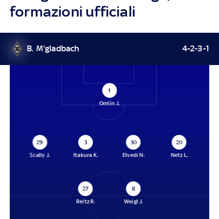
formazioni ufficiali
B. M'gladbach
4-2-3-1
1
Omlin J.
29
3
30
20
Scally J.
Itakura K.
Elvedi N.
Netz L.
27
8
Reitz R.
Weigl J.