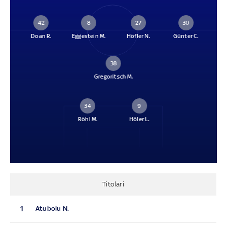
42
8
27
30
Doan R.
Eggestein M.
Höfler N.
Günter C.
38
Gregoritsch M.
34
9
Röhl M.
Höler L.
Titolari
1
Atubolu N.