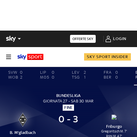
LOGIN
OFFERTE SKY
SKY SPORT INSIDER
SVW
0
LIP
0
LEV
2
FRA
0
WOB
2
M05
0
TSG
1
BER
0
BUNDESLIGA
GIORNATA 27 - SAB 30 MAR
FINE
0 - 3
Friburgo
Gregoritsch M. 7'
B. M'gladbach
Röhl M. 47'