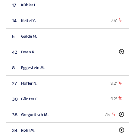
17
Kübler L.
75'
14
Keitel Y.
5
Gulde M.
42
Doan R.
8
Eggestein M.
92'
27
Höfler N.
92'
30
Günter C.
75'
38
Gregoritsch M.
34
Röhl M.