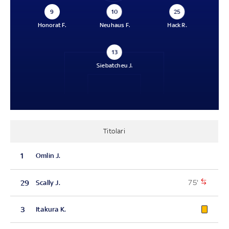
9
10
25
Honorat F.
Neuhaus F.
Hack R.
13
Siebatcheu J.
Titolari
1
Omlin J.
75'
29
Scally J.
3
Itakura K.