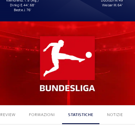
Kleindienst T. 5' (Rig.)
Ducksch M. 49'
Dinkçi E. 44', 68'
Weiser M. 64'
Beste J. 76'
4 - 2
PREVIEW
FORMAZIONI
STATISTICHE
NOTIZIE