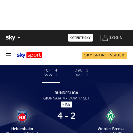
LOGIN
OFFERTE SKY
SKY SPORT INSIDER
FCH
4
D98
3
SVW
2
BMG
3
BUNDESLIGA
GIORNATA 4 - DOM 17 SET
FINE
4 - 2
Heidenhaim
Werder Brema