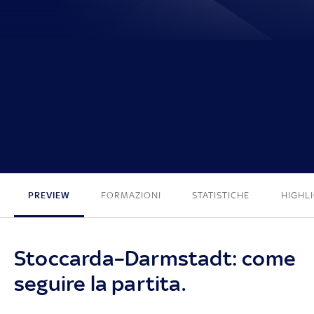
3 - 1
PREVIEW
FORMAZIONI
STATISTICHE
HIGHL
Stoccarda–Darmstadt: come
seguire la partita.