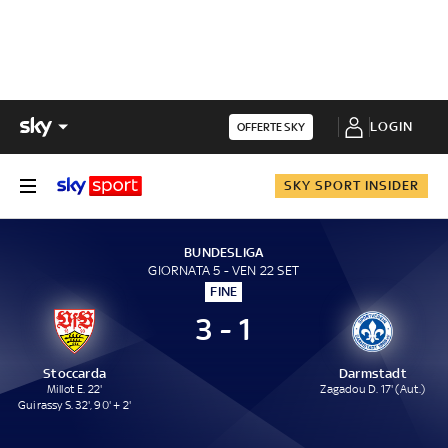
LOGIN
OFFERTE SKY
SKY SPORT INSIDER
BUNDESLIGA
GIORNATA 5 - VEN 22 SET
FINE
3 - 1
Stoccarda
Darmstadt
Millot E. 22'
Zagadou D. 17' (Aut.)
Guirassy S. 32', 90' + 2'