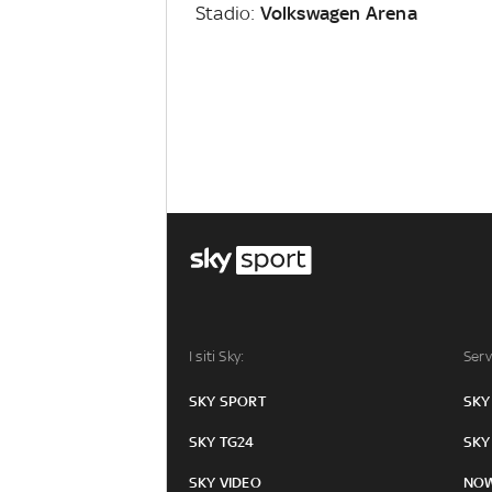
Stadio:
Volkswagen Arena
I siti Sky:
Serv
SKY SPORT
SKY
SKY TG24
SKY
SKY VIDEO
NO