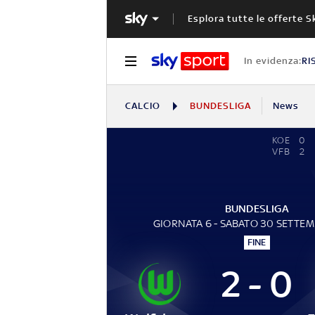
Esplora tutte le offerte S
In evidenza:
RI
CALCIO
BUNDESLIGA
News
KOE
0
VFB
2
BUNDESLIGA
GIORNATA 6 - SABATO 30 SETTE
FINE
2 - 0