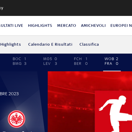
ky
SULTATI LIVE
HIGHLIGHTS
MERCATO
AMICHEVOLI
EUROPEI 
Highlights
Calendario E Risultati
Classifica
BOC
1
M05
0
FCH
1
WOB
2
BMG
3
LEV
3
BER
0
FRA
0
MBRE 2023