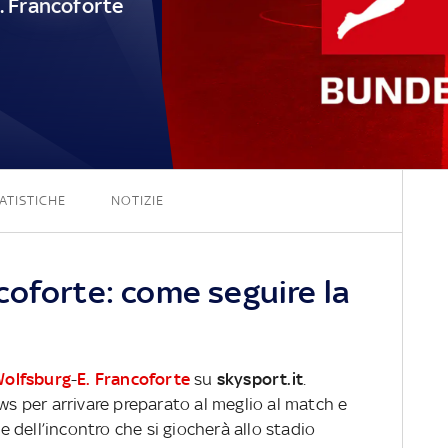
. Francoforte
2 - 0
ATISTICHE
NOTIZIE
coforte: come seguire la
olfsburg
-
E. Francoforte
su
skysport.it
.
ews per arrivare preparato al meglio al match e
ve dell’incontro che si giocherà allo stadio