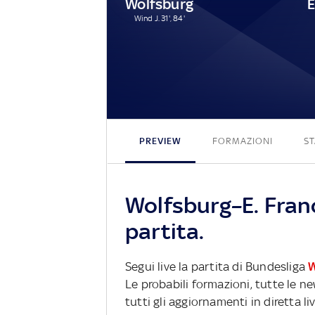
Wolfsburg
E
Wind J. 31', 84'
PREVIEW
FORMAZIONI
ST
Wolfsburg–E. Fran
partita.
Segui live la partita di Bundesliga
W
Le probabili formazioni, tutte le n
tutti gli aggiornamenti in diretta li