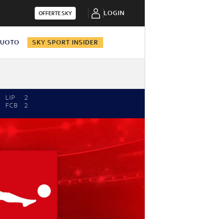
LOGIN
OFFERTE SKY
NUOTO
SKY SPORT INSIDER
LIP
2
FCB
2