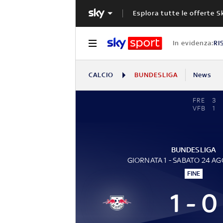
Esplora tutte le offerte S
In evidenza:
RI
CALCIO
BUNDESLIGA
News
FRE
3
VFB
1
BUNDESLIGA
GIORNATA 1 - SABATO 24 A
FINE
1 - 0