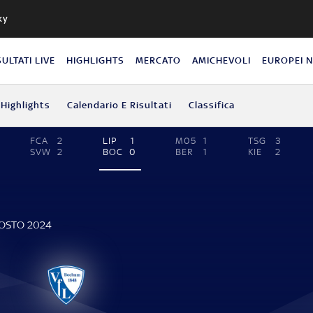
ky
SULTATI LIVE
HIGHLIGHTS
MERCATO
AMICHEVOLI
EUROPEI 
Highlights
Calendario E Risultati
Classifica
FCA
2
LIP
1
M05
1
TSG
3
SVW
2
BOC
0
BER
1
KIE
2
GOSTO 2024