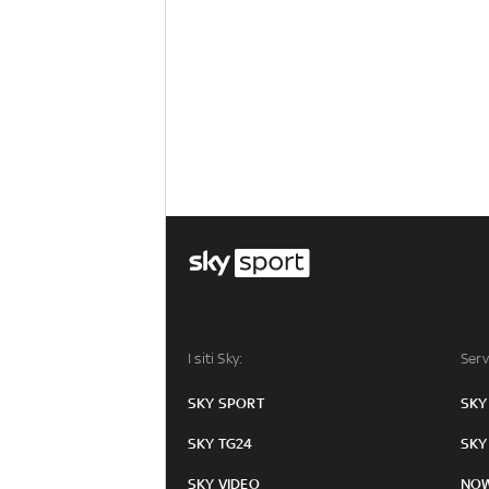
I siti Sky:
Serv
SKY SPORT
SKY
SKY TG24
SKY
SKY VIDEO
NO