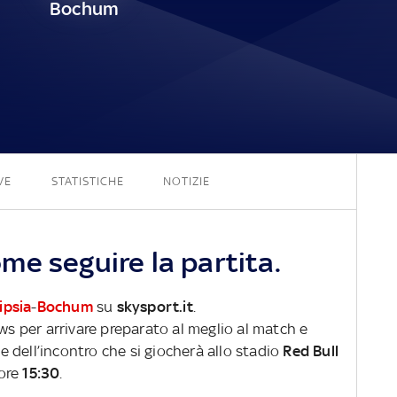
Bochum
1 - 0
VE
STATISTICHE
NOTIZIE
me seguire la partita.
ipsia
-
Bochum
su
skysport.it
.
ews per arrivare preparato al meglio al match e
ve dell’incontro che si giocherà allo stadio
Red Bull
 ore
15:30
.