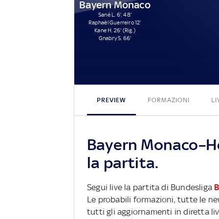
Bayern Monaco
Sané L. 6', 48'
Raphaël Guerreiro 12'
Kane H. 26' (Rig.)
Gnabry S. 66'
PREVIEW
FORMAZIONI
LI
Bayern Monaco–Ho
la partita.
Segui live la partita di Bundesliga
B
Le probabili formazioni, tutte le n
tutti gli aggiornamenti in diretta li