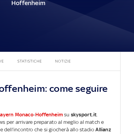
Hoffenheim
5 - 0
VE
STATISTICHE
NOTIZIE
ffenheim: come seguire
ayern Monaco
-
Hoffenheim
su
skysport.it
.
ews per arrivare preparato al meglio al match e
ve dell’incontro che si giocherà allo stadio
Allianz