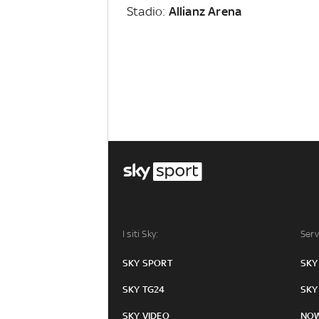
Stadio:
Allianz Arena
I siti Sky:
Serv
SKY SPORT
SKY
SKY TG24
SKY
SKY VIDEO
NO