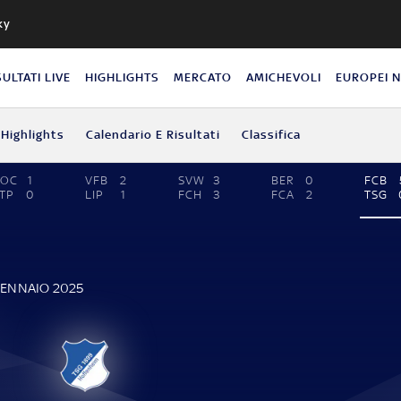
ky
SULTATI LIVE
HIGHLIGHTS
MERCATO
AMICHEVOLI
EUROPEI 
Highlights
Calendario E Risultati
Classifica
BOC
1
VFB
2
SVW
3
BER
0
FCB
TP
0
LIP
1
FCH
3
FCA
2
TSG
GENNAIO 2025