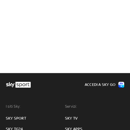
ACCEDI A SKY GO
I siti Sky:
Servizi:
SKY SPORT
SKY TV
SKY TG24
SKY APPS