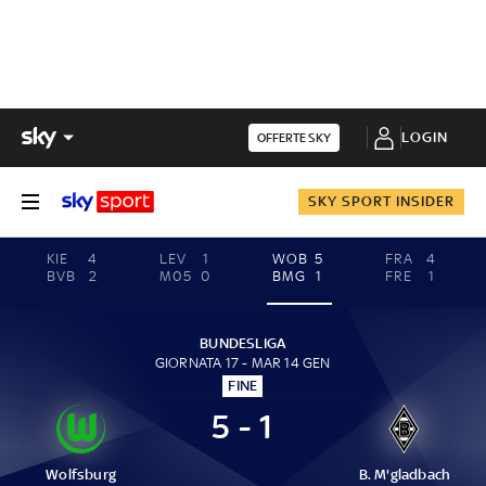
LOGIN
OFFERTE SKY
SKY SPORT INSIDER
KIE
4
LEV
1
WOB
5
FRA
4
BVB
2
M05
0
BMG
1
FRE
1
BUNDESLIGA
GIORNATA 17 - MAR 14 GEN
FINE
5 - 1
Wolfsburg
B. M'gladbach