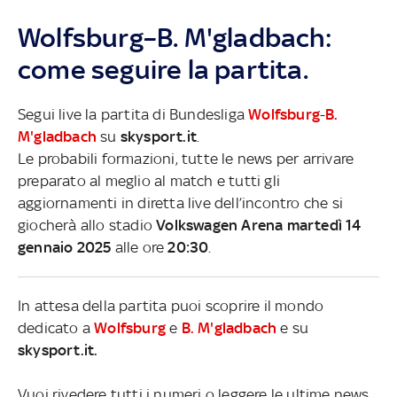
Wolfsburg–B. M'gladbach:
come seguire la partita.
Segui live la partita di Bundesliga
Wolfsburg
-
B.
M'gladbach
su
skysport.it
.
Le probabili formazioni, tutte le news per arrivare
preparato al meglio al match e tutti gli
aggiornamenti in diretta live dell’incontro che si
giocherà allo stadio
Volkswagen Arena martedì 14
gennaio 2025
alle ore
20:30
.
In attesa della partita puoi scoprire il mondo
dedicato a
Wolfsburg
e
B. M'gladbach
e su
skysport.it.
Vuoi rivedere tutti i numeri o leggere le ultime news