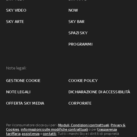
SKY VIDEO
NOW
SKY ARTE
SKY BAR
SPAZI SKY
PROGRAMMI
Note legali:
GESTIONE COOKIE
COOKIE POLICY
NOTE LEGALI
DICHIARAZIONE DI ACCESSIBILITÀ
OFFERTA SKY MEDIA
CORPORATE
Per il consumatore clicca qui per i
Moduli, Condizioni contrattuali
,
Privacy &
Cookies
,
informazioni sulle modifiche contrattuali
o per
trasparenza
tariffaria
,
assistenza
e
contatti
. Tutti i marchi Sky e i diritti di proprietà