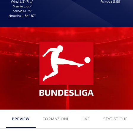
Wind J. 3' (Rig.)
Fukuda S. 89'
Mæhle J. 60'
Arnold M. 75'
Nmecha L. 84', 87'
5 - 1
PREVIEW
FORMAZIONI
LIVE
STATISTICHE