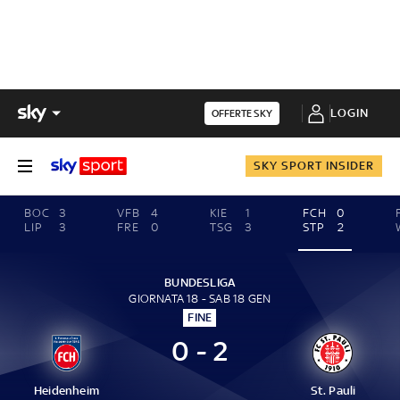
LOGIN
OFFERTE SKY
SKY SPORT INSIDER
BOC
3
VFB
4
KIE
1
FCH
0
LIP
3
FRE
0
TSG
3
STP
2
BUNDESLIGA
GIORNATA 18 - SAB 18 GEN
FINE
0 - 2
Heidenheim
St. Pauli