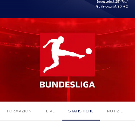
Eggestein J. 25' (Rig.)
Guilavogui M. 90' + 2'
0 - 2
FORMAZIONI
LIVE
STATISTICHE
NOTIZIE