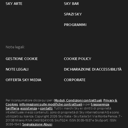
SKY ARTE
SKY BAR
SPAZI SKY
PROGRAMMI
Note legali:
GESTIONE COOKIE
COOKIE POLICY
NOTE LEGALI
DICHIARAZIONE DI ACCESSIBILITÀ
OFFERTA SKY MEDIA
CORPORATE
Per il consumatore clicca qui per i
Moduli, Condizioni contrattuali
,
Privacy &
Cookies
,
informazioni sulle modifiche contrattuali
o per
trasparenza
tariffaria
,
assistenza
e
contatti
. Tutti i marchi Sky e i diritti di proprietà
intellettuale in essi contenuti, sono di proprietà di Sky international AG e sono
utilizzati su licenza. Copyright 2026 Sky Italia - Sky Italia Srl Via Monte Penice, 7 -
20138 Milano P.IVA 04619241005. SkyTG24: ISSN 3035-1537 e SkySport: ISSN
3035-1545.
Segnalazione Abusi