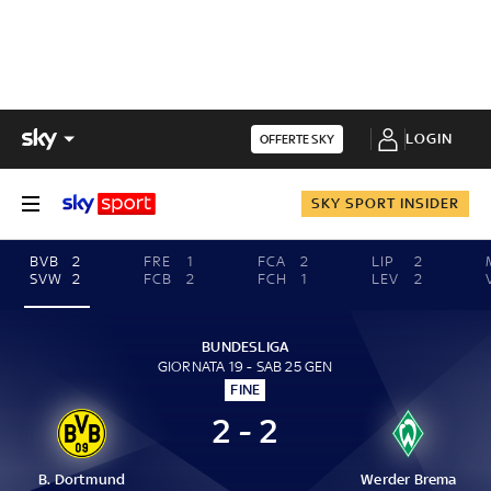
LOGIN
OFFERTE SKY
SKY SPORT INSIDER
BVB
2
FRE
1
FCA
2
LIP
2
SVW
2
FCB
2
FCH
1
LEV
2
BUNDESLIGA
GIORNATA 19 - SAB 25 GEN
FINE
2 - 2
B. Dortmund
Werder Brema