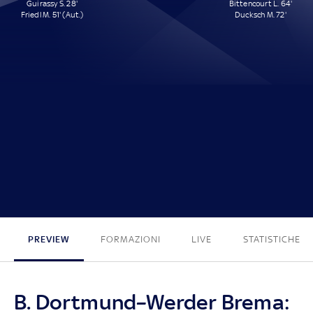
Guirassy S. 28'
Bittencourt L. 64'
Friedl M. 51' (Aut.)
Ducksch M. 72'
2 - 2
PREVIEW
FORMAZIONI
LIVE
STATISTICHE
B. Dortmund–Werder Brema: