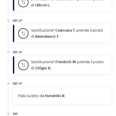
di
Ullrich L.
90'+1'
Sostituzione!
Cvancara T.
prende il posto
di
Kleindienst T.
90'+1'
Sostituzione!
Friedrich M.
prende il posto
di
Stöger K.
90'+1'
Fallo subito da
Hendriks R.
90'