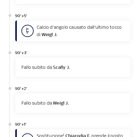
90'+5'
Calcio d'angolo causato dall'ultimo tocco
di
Weigl J.
90'+3'
Fallo subito da
Scally J.
90'+2'
Fallo subito da
Weigl J.
90'+1'
Sostituzione!
Chiarodia F.
prende il posto