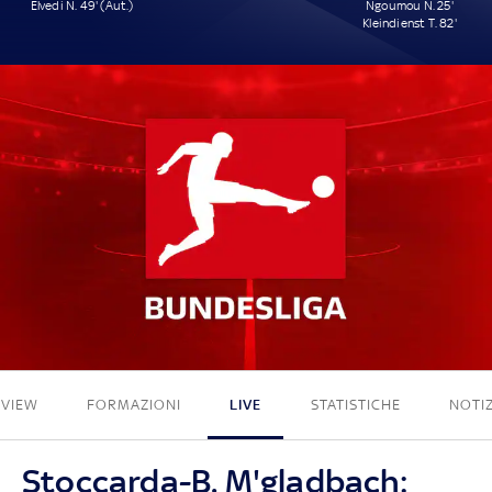
Elvedi N. 49' (Aut.)
Ngoumou N. 25'
Kleindienst T. 82'
1 - 2
EVIEW
FORMAZIONI
LIVE
STATISTICHE
NOTIZ
Stoccarda-B. M'gladbach: