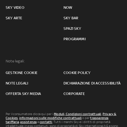
SKY VIDEO
NOW
SKY ARTE
SKY BAR
SPAZI SKY
PROGRAMMI
Note legali:
GESTIONE COOKIE
COOKIE POLICY
NOTE LEGALI
DICHIARAZIONE DI ACCESSIBILITÀ
OFFERTA SKY MEDIA
CORPORATE
Per il consumatore clicca qui per i
Moduli, Condizioni contrattuali
,
Privacy &
Cookies
,
informazioni sulle modifiche contrattuali
o per
trasparenza
tariffaria
,
assistenza
e
contatti
. Tutti i marchi Sky e i diritti di proprietà
intellettuale in essi contenuti, sono di proprietà di Sky international AG e sono