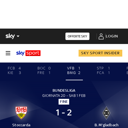
LOGIN
OFFERTE SKY
SKY SPORT INSIDER
FCB
4
BOC
0
VFB
1
STP
1
KIE
3
FRE
1
BMG
2
FCA
1
BUNDESLIGA
GIORNATA 20 - SAB 1 FEB
FINE
1 - 2
Stoccarda
B. M'gladbach