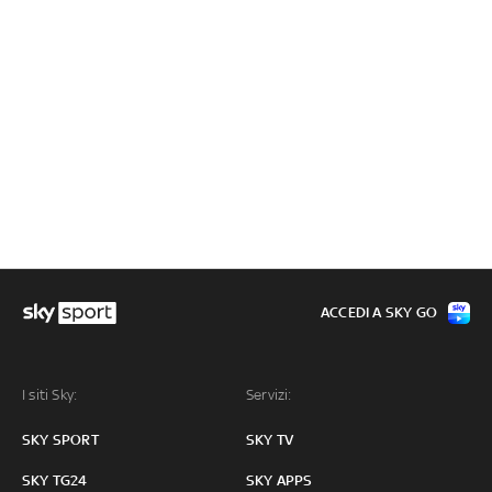
ACCEDI A SKY GO
I siti Sky:
Servizi:
SKY SPORT
SKY TV
SKY TG24
SKY APPS