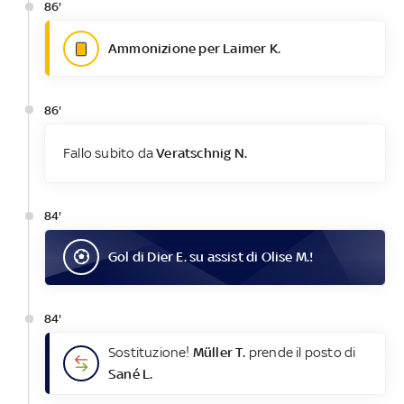
86'
Ammonizione per Laimer K.
86'
Fallo subito da
Veratschnig N.
84'
Gol
di
Dier E.
su assist di
Olise M.
!
84'
Sostituzione!
Müller T.
prende il posto di
Sané L.