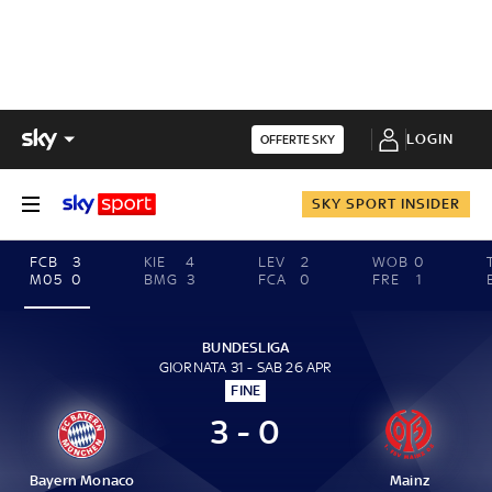
LOGIN
OFFERTE SKY
SKY SPORT INSIDER
FCB
3
KIE
4
LEV
2
WOB
0
M05
0
BMG
3
FCA
0
FRE
1
BUNDESLIGA
GIORNATA 31 - SAB 26 APR
FINE
3 - 0
Bayern Monaco
Mainz