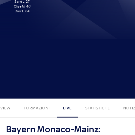
Sané L. 27'
Olise M. 40'
Dier E. 84'
3 - 0
EVIEW
FORMAZIONI
LIVE
STATISTICHE
NOTIZ
Bayern Monaco-Mainz: