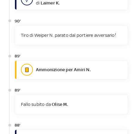
di
Laimer K.
90'
Tiro di Weiper N. parato dal portiere avversario!
89'
Ammonizione per Amiri N.
89'
Fallo subito da
Olise M.
88'