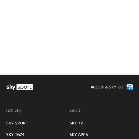
ACCEDI A SKY GO
I siti Sky:
Servizi:
SKY SPORT
SKY TV
SKY TG24
SKY APPS