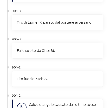
90'+3'
Tiro di Laimer K. parato dal portiere avversario!
90'+3'
Fallo subito da
Olise M.
90'+2'
Tiro fuori di
Sieb A.
90'+2'
Calcio d'angolo causato dall'ultimo tocco