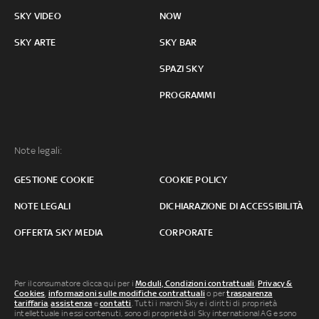
SKY VIDEO
NOW
SKY ARTE
SKY BAR
SPAZI SKY
PROGRAMMI
Note legali:
GESTIONE COOKIE
COOKIE POLICY
NOTE LEGALI
DICHIARAZIONE DI ACCESSIBILITÀ
OFFERTA SKY MEDIA
CORPORATE
Per il consumatore clicca qui per i
Moduli, Condizioni contrattuali
,
Privacy &
Cookies
,
informazioni sulle modifiche contrattuali
o per
trasparenza
tariffaria
,
assistenza
e
contatti
. Tutti i marchi Sky e i diritti di proprietà
intellettuale in essi contenuti, sono di proprietà di Sky international AG e sono