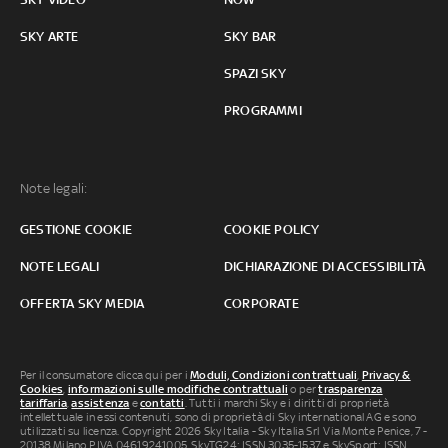
SKY ARTE
SKY BAR
SPAZI SKY
PROGRAMMI
Note legali:
GESTIONE COOKIE
COOKIE POLICY
NOTE LEGALI
DICHIARAZIONE DI ACCESSIBILITÀ
OFFERTA SKY MEDIA
CORPORATE
Per il consumatore clicca qui per i
Moduli, Condizioni contrattuali
,
Privacy &
Cookies
,
informazioni sulle modifiche contrattuali
o per
trasparenza
tariffaria
,
assistenza
e
contatti
. Tutti i marchi Sky e i diritti di proprietà
intellettuale in essi contenuti, sono di proprietà di Sky international AG e sono
utilizzati su licenza. Copyright 2026 Sky Italia - Sky Italia Srl Via Monte Penice, 7 -
20138 Milano P.IVA 04619241005. SkyTG24: ISSN 3035-1537 e SkySport: ISSN