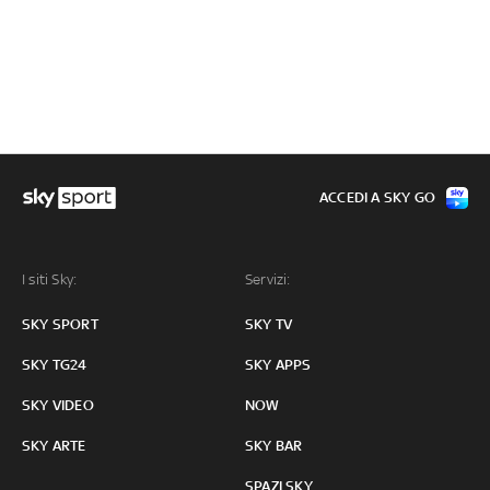
ACCEDI A SKY GO
I siti Sky:
Servizi:
SKY SPORT
SKY TV
SKY TG24
SKY APPS
SKY VIDEO
NOW
SKY ARTE
SKY BAR
SPAZI SKY