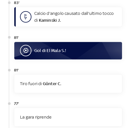
83'
Calcio d'angolo causato dall'ultimo tocco
di
Kaminski J.
81'
Gol
di
El Mala S.
!
81'
Tiro fuori di
Günter C.
77'
La gara riprende