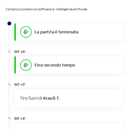
Contenuto creato con software di intelligenza artificiale
La partita è terminata
90'+6'
Fine secondo tempo
90'+5'
Tiro fuori di
Krauß T.
90'+4'