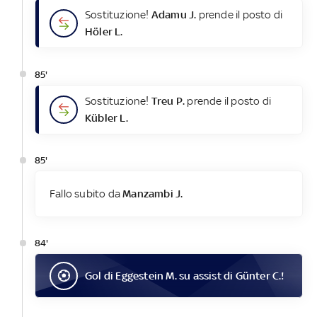
Sostituzione!
Adamu J.
prende il posto di
Höler L.
85'
Sostituzione!
Treu P.
prende il posto di
Kübler L.
85'
Fallo subito da
Manzambi J.
84'
Gol
di
Eggestein M.
su assist di
Günter C.
!