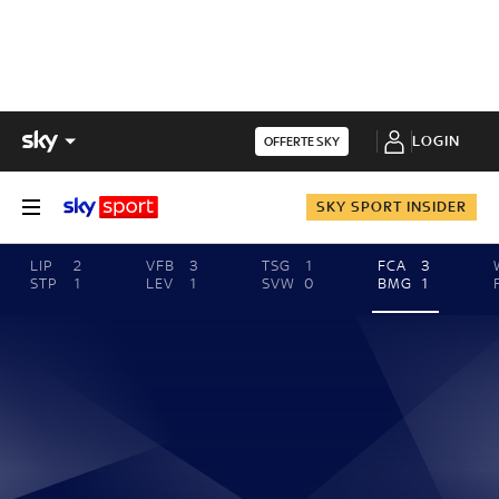
LOGIN
OFFERTE SKY
SKY SPORT INSIDER
LIP
2
VFB
3
TSG
1
FCA
3
STP
1
LEV
1
SVW
0
BMG
1