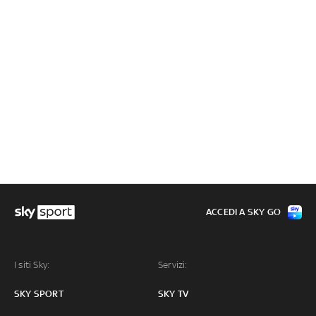
ACCEDI A SKY GO
I siti Sky:
Servizi:
SKY SPORT
SKY TV