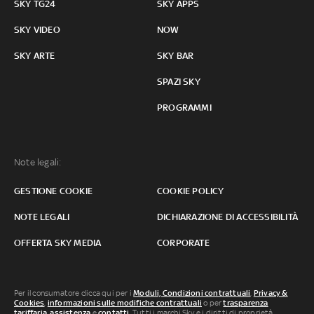
SKY TG24
SKY APPS
SKY VIDEO
NOW
SKY ARTE
SKY BAR
SPAZI SKY
PROGRAMMI
Note legali:
GESTIONE COOKIE
COOKIE POLICY
NOTE LEGALI
DICHIARAZIONE DI ACCESSIBILITÀ
OFFERTA SKY MEDIA
CORPORATE
Per il consumatore clicca qui per i
Moduli, Condizioni contrattuali
,
Privacy &
Cookies
,
informazioni sulle modifiche contrattuali
o per
trasparenza
tariffaria
,
assistenza
e
contatti
. Tutti i marchi Sky e i diritti di proprietà