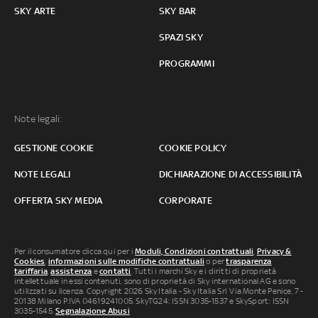
SKY ARTE
SKY BAR
SPAZI SKY
PROGRAMMI
Note legali:
GESTIONE COOKIE
COOKIE POLICY
NOTE LEGALI
DICHIARAZIONE DI ACCESSIBILITÀ
OFFERTA SKY MEDIA
CORPORATE
Per il consumatore clicca qui per i
Moduli, Condizioni contrattuali
,
Privacy &
Cookies
,
informazioni sulle modifiche contrattuali
o per
trasparenza
tariffaria
,
assistenza
e
contatti
. Tutti i marchi Sky e i diritti di proprietà
intellettuale in essi contenuti, sono di proprietà di Sky international AG e sono
utilizzati su licenza. Copyright 2026 Sky Italia - Sky Italia Srl Via Monte Penice, 7 -
20138 Milano P.IVA 04619241005. SkyTG24: ISSN 3035-1537 e SkySport: ISSN
3035-1545.
Segnalazione Abusi