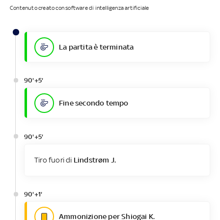
Contenuto creato con software di intelligenza artificiale
La partita è terminata
90'+5'
Fine secondo tempo
90'+5'
Tiro fuori di
Lindstrøm J.
90'+1'
Ammonizione per Shiogai K.