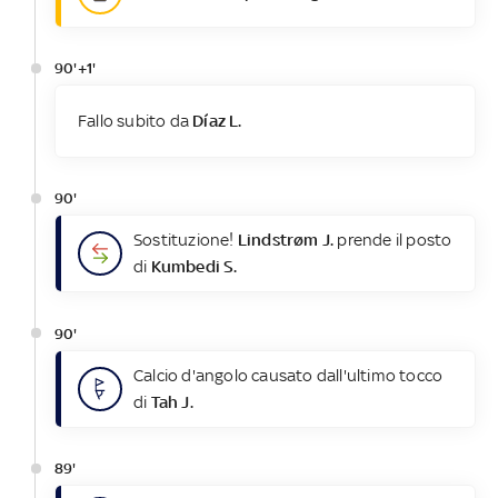
90'+1'
Fallo subito da
Díaz L.
90'
Sostituzione!
Lindstrøm J.
prende il posto
di
Kumbedi S.
90'
Calcio d'angolo causato dall'ultimo tocco
di
Tah J.
89'