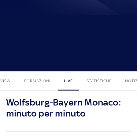
0 - 1
EVIEW
FORMAZIONI
LIVE
STATISTICHE
NOTIZ
Wolfsburg-Bayern Monaco:
minuto per minuto