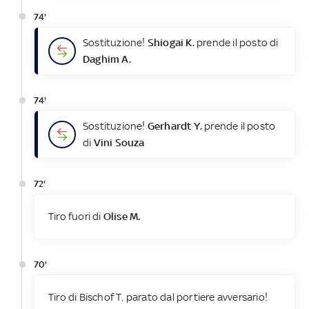
74'
Sostituzione!
Shiogai K.
prende il posto di
Daghim A.
74'
Sostituzione!
Gerhardt Y.
prende il posto
di
Vini Souza
72'
Tiro fuori di
Olise M.
70'
Tiro di Bischof T. parato dal portiere avversario!