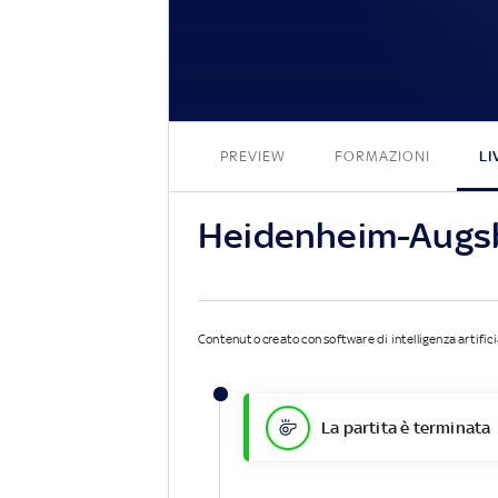
PREVIEW
FORMAZIONI
LI
Heidenheim-Augsb
Contenuto creato con software di intelligenza artifici
La partita è terminata