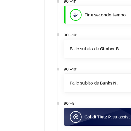
90'+11'
Fine secondo tempo
90'+10'
Fallo subito da
Gimber B.
90'+10'
Fallo subito da
Banks N.
90'+8'
Gol
di
Tietz P.
su assist