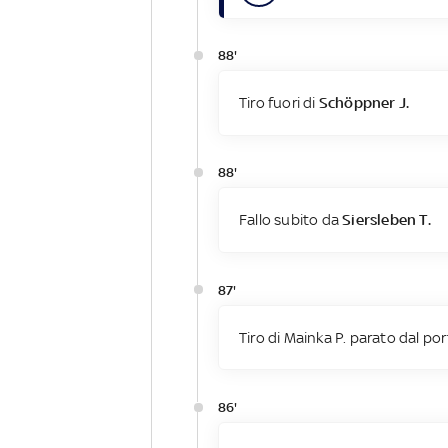
88'
Tiro fuori di
Schöppner J.
88'
Fallo subito da
Siersleben T.
87'
Tiro di Mainka P. parato dal por
86'