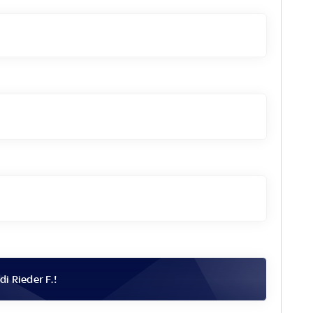
 di
Rieder F.
!