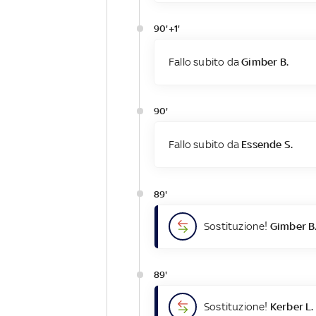
90'+1'
Fallo subito da
Gimber B.
90'
Fallo subito da
Essende S.
89'
Sostituzione!
Gimber B
89'
Sostituzione!
Kerber L.