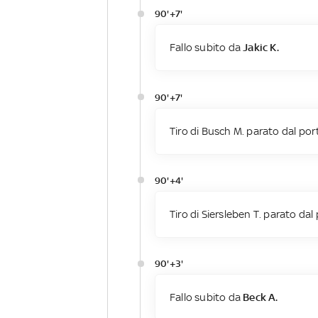
90'+7'
Fallo subito da
Jakic K.
90'+7'
Tiro di Busch M. parato dal por
90'+4'
Tiro di Siersleben T. parato dal
90'+3'
Fallo subito da
Beck A.