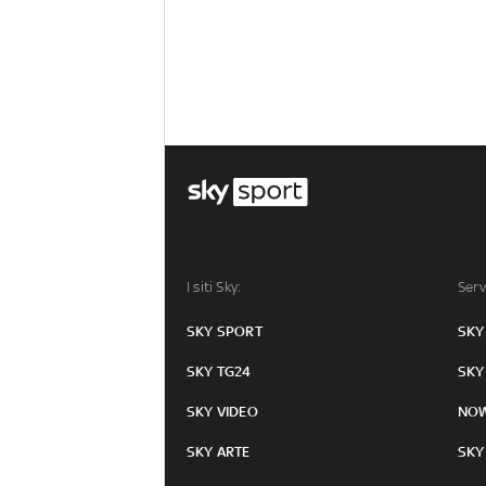
I siti Sky:
Serv
SKY SPORT
SKY
SKY TG24
SKY
SKY VIDEO
NO
SKY ARTE
SKY