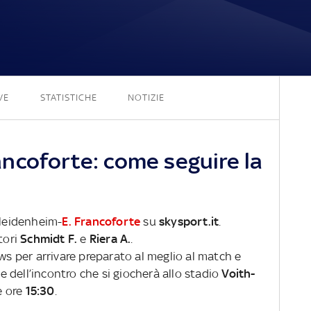
1 - 1
VE
STATISTICHE
NOTIZIE
ncoforte: come seguire la
 Heidenheim-
E. Francoforte
su
skysport.it
.
tori
Schmidt F.
e
Riera A.
.
ews per arrivare preparato al meglio al match e
ve dell’incontro che si giocherà allo stadio
Voith-
e ore
15:30
.