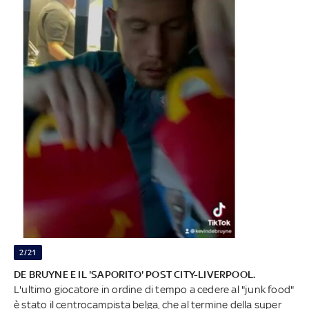
2/21
DE BRUYNE E IL 'SAPORITO' POST CITY-LIVERPOOL.
L'ultimo giocatore in ordine di tempo a cedere al "junk food"
è stato il centrocampista belga, che al termine della super