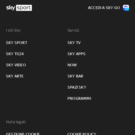
ACCEDI A SKY GO
I siti Sky:
Servizi:
SKY SPORT
SKY TV
SKY TG24
SKY APPS
SKY VIDEO
NOW
SKY ARTE
SKY BAR
SPAZI SKY
PROGRAMMI
Note legali:
GESTIONE COOKIE
COOKIE POLICY