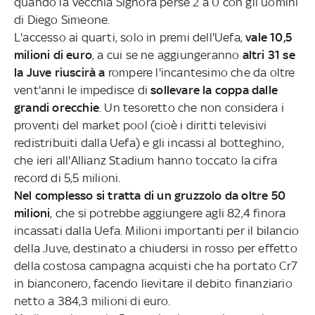
quando la Vecchia Signora perse 2 a 0 con gli uomini
di Diego Simeone.
L'accesso ai quarti, solo in premi dell'Uefa,
vale 10,5
milioni di euro
, a cui se ne aggiungeranno
altri 31 se
la Juve
riuscirà a
rompere l'incantesimo che da oltre
vent'anni le impedisce di
sollevare la coppa dalle
grandi orecchie
. Un tesoretto che non considera i
proventi del market pool (cioè i diritti televisivi
redistribuiti dalla Uefa) e gli incassi al botteghino,
che ieri all'Allianz Stadium hanno toccato la cifra
record di 5,5 milioni.
Nel complesso si tratta di un gruzzolo da oltre 50
milioni
, che si potrebbe aggiungere agli 82,4 finora
incassati dalla Uefa. Milioni importanti per il bilancio
della Juve, destinato a chiudersi in rosso per effetto
della costosa campagna acquisti che ha portato Cr7
in bianconero, facendo lievitare il debito finanziario
netto a 384,3 milioni di euro.