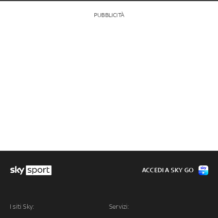
PUBBLICITÀ
ACCEDI A SKY GO
I siti Sky:
Servizi: