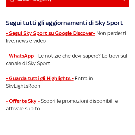
dell'Atletico Madrid, atteso dalla Lazio in Champions.
Torna invece a vincere dopo 3 ko di fila il Newcastle
(prossimo rivale del Milan) con Tonali in panchina. Perde
Segui tutti gli aggiornamenti di Sky Sport
pure il Braga, che mercoledì ospita il Napoli. Successi per
Rakow (vs Atalanta), Sheriff (vs Roma) e Genk (vs
- Segui Sky Sport su Google Discover-
Non perderti
Fiorentina)
live, news e video
- WhatsApp -
Le notizie che devi sapere? Le trovi sul
canale di Sky Sport
- Guarda tutti gli Highlights -
Entra in
SkyLightsRoom
- Offerte Sky -
Scopri le promozioni disponibili e
attivale subito