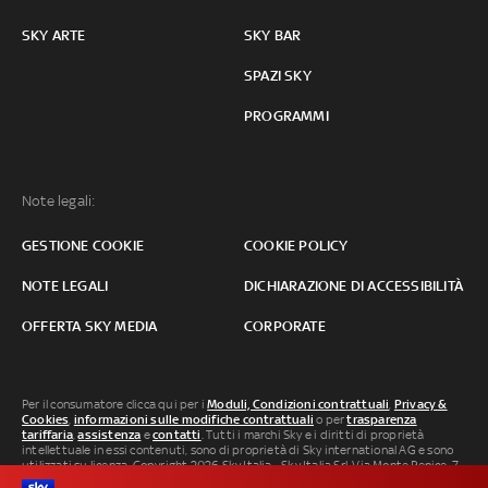
SKY ARTE
SKY BAR
SPAZI SKY
PROGRAMMI
Note legali:
GESTIONE COOKIE
COOKIE POLICY
NOTE LEGALI
DICHIARAZIONE DI ACCESSIBILITÀ
OFFERTA SKY MEDIA
CORPORATE
Per il consumatore clicca qui per i
Moduli, Condizioni contrattuali
,
Privacy &
Cookies
,
informazioni sulle modifiche contrattuali
o per
trasparenza
tariffaria
,
assistenza
e
contatti
. Tutti i marchi Sky e i diritti di proprietà
intellettuale in essi contenuti, sono di proprietà di Sky international AG e sono
utilizzati su licenza. Copyright 2026 Sky Italia - Sky Italia Srl Via Monte Penice, 7 -
20138 Milano P.IVA 04619241005. SkyTG24: ISSN 3035-1537 e SkySport: ISSN