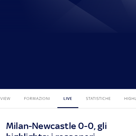
0 - 0
EVIEW
FORMAZIONI
LIVE
STATISTICHE
HIGH
Milan-Newcastle 0-0, gli