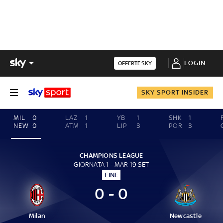
LOGIN
OFFERTE SKY
SKY SPORT INSIDER
MIL
0
LAZ
1
YB
1
SHK
1
NEW
0
ATM
1
LIP
3
POR
3
CHAMPIONS LEAGUE
GIORNATA 1 - MAR 19 SET
FINE
0 - 0
Milan
Newcastle