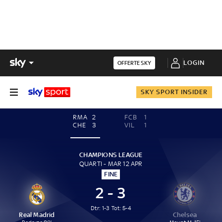
LOGIN
OFFERTE SKY
SKY SPORT INSIDER
RMA
2
FCB
1
CHE
3
VIL
1
CHAMPIONS LEAGUE
QUARTI - MAR 12 APR
FINE
2 - 3
Dtr: 1-3
Tot: 5-4
Real Madrid
Chelsea