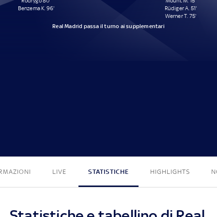
Rodrygo 80'
Mount M. 15'
Benzema K. 96'
Rüdiger A. 51'
Werner T. 75'
Real Madrid passa il turno ai supplementari
2 - 3
RMAZIONI
LIVE
STATISTICHE
HIGHLIGHTS
N
Statistiche e tabellino di Real