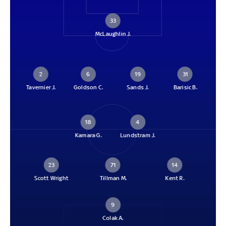
33
McLaughlin J.
2
6
19
31
Tavernier J.
Goldson C.
Sands J.
Barisic B.
18
4
Kamara G.
Lundstram J.
23
71
14
Scott Wright
Tillman M.
Kent R.
9
Colak A.