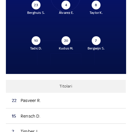
23
4
8
Berghuis S.
Álvarez E.
Taylor K.
10
20
7
Tadic D.
Kudus M.
Bergwijn S.
Titolari
22
Pasveer R.
15
Rensch D.
2
Timber J.