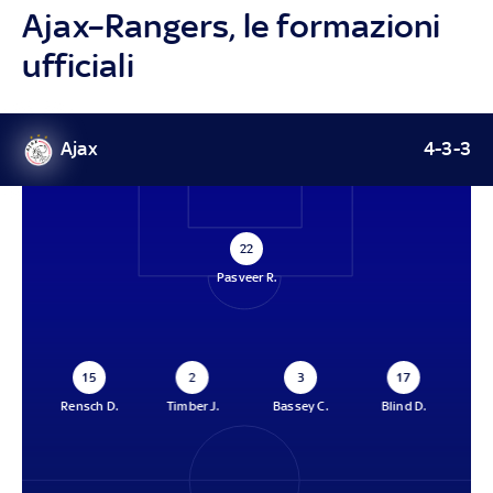
Ajax–Rangers, le formazioni
ufficiali
Ajax
4-3-3
22
Pasveer R.
15
2
3
17
Rensch D.
Timber J.
Bassey C.
Blind D.