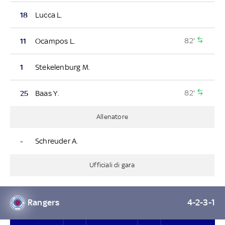
18
Lucca L.
82'
11
Ocampos L.
1
Stekelenburg M.
82'
25
Baas Y.
Allenatore
-
Schreuder A.
Ufficiali di gara
Rangers
4-2-3-1