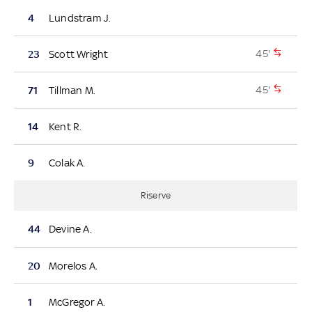
4
Lundstram J.
45'
23
Scott Wright
45'
71
Tillman M.
14
Kent R.
9
Colak A.
Riserve
44
Devine A.
20
Morelos A.
1
McGregor A.