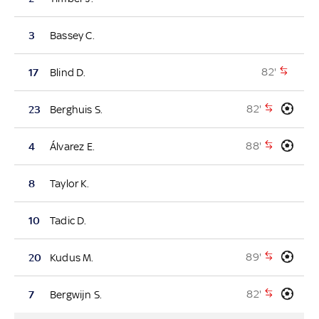
3
Bassey C.
82'
17
Blind D.
82'
23
Berghuis S.
88'
4
Álvarez E.
8
Taylor K.
10
Tadic D.
89'
20
Kudus M.
82'
7
Bergwijn S.