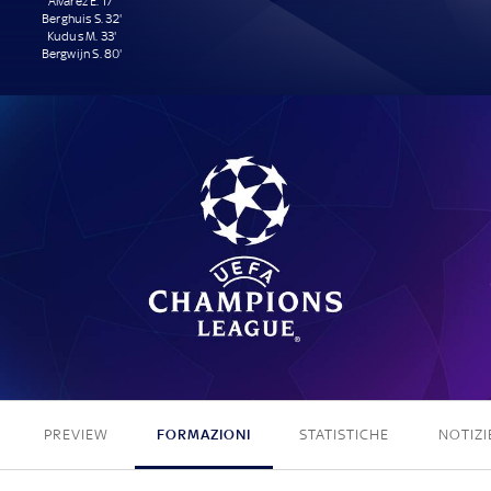
Álvarez E. 17'
Berghuis S. 32'
Kudus M. 33'
Bergwijn S. 80'
4 - 0
PREVIEW
FORMAZIONI
STATISTICHE
NOTIZI