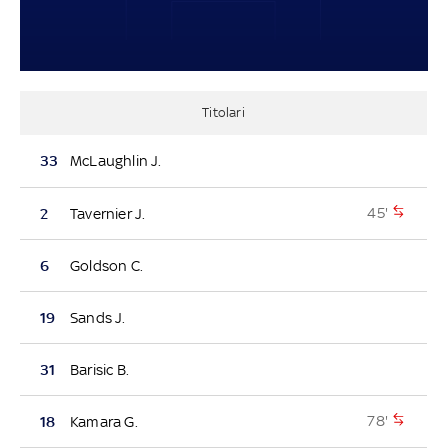
Titolari
33
McLaughlin J.
45'
2
Tavernier J.
6
Goldson C.
19
Sands J.
31
Barisic B.
78'
18
Kamara G.