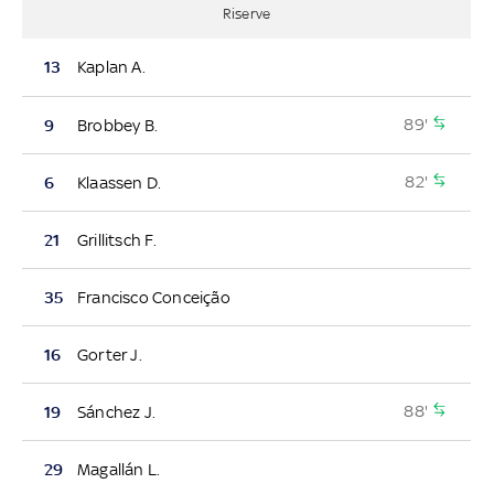
Riserve
13
Kaplan A.
89'
9
Brobbey B.
82'
6
Klaassen D.
21
Grillitsch F.
35
Francisco Conceição
16
Gorter J.
88'
19
Sánchez J.
29
Magallán L.