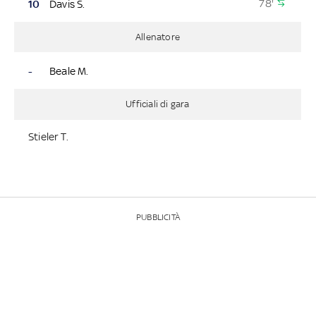
78'
10
Davis S.
Allenatore
-
Beale M.
Ufficiali di gara
Stieler T.
PUBBLICITÀ