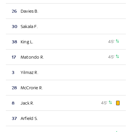
26
Davies B.
30
Sakala F.
45'
38
King L.
45'
17
Matondo R.
3
Yilmaz R.
28
McCrorie R.
45'
8
Jack R.
37
Arfield S.