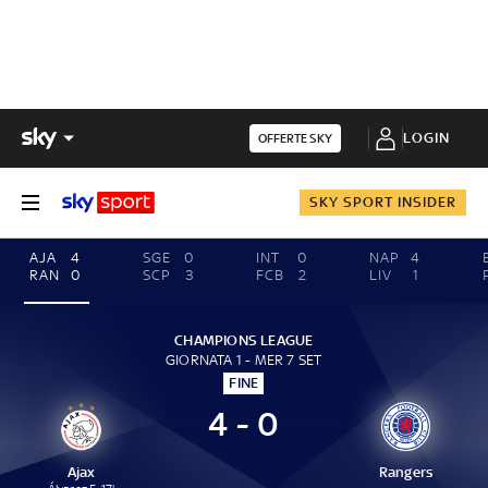
LOGIN
OFFERTE SKY
SKY SPORT INSIDER
AJA
4
SGE
0
INT
0
NAP
4
RAN
0
SCP
3
FCB
2
LIV
1
CHAMPIONS LEAGUE
GIORNATA 1 - MER 7 SET
FINE
4 - 0
Ajax
Rangers