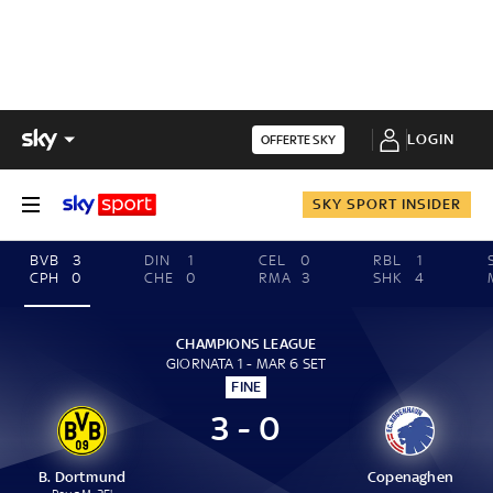
LOGIN
OFFERTE SKY
SKY SPORT INSIDER
BVB
3
DIN
1
CEL
0
RBL
1
CPH
0
CHE
0
RMA
3
SHK
4
CHAMPIONS LEAGUE
GIORNATA 1 - MAR 6 SET
FINE
3 - 0
B. Dortmund
Copenaghen