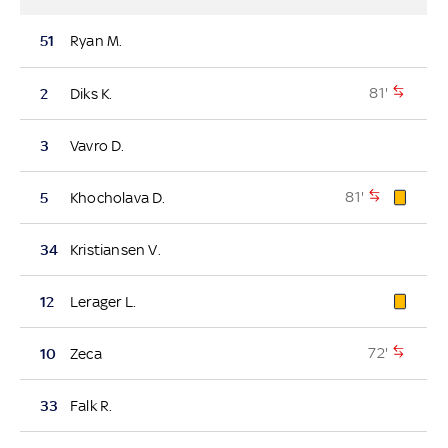
51
Ryan M.
81'
2
Diks K.
3
Vavro D.
81'
5
Khocholava D.
34
Kristiansen V.
12
Lerager L.
72'
10
Zeca
33
Falk R.