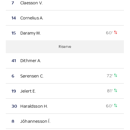
7
Claesson V.
14
Cornelius A.
60'
15
Daramy M.
Riserve
41
Dithmer A.
72'
6
Sørensen C.
81'
19
Jelert E.
60'
30
Haraldsson H.
8
Jóhannesson Í.