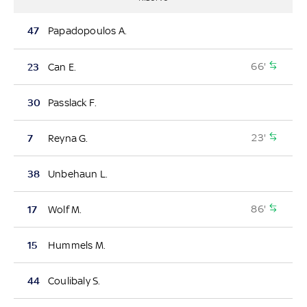
47
Papadopoulos A.
66'
23
Can E.
30
Passlack F.
23'
7
Reyna G.
38
Unbehaun L.
86'
17
Wolf M.
15
Hummels M.
44
Coulibaly S.