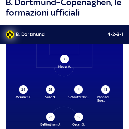
B. Dortmund–Copenaghen, le
formazioni ufficiali
B. Dortmund
4-2-3-1
33
Meyer A.
24
25
4
13
Meunier T.
Süle N.
Schlotterbe...
Raphaël
Gue...
22
6
Bellingham J.
Özcan S.