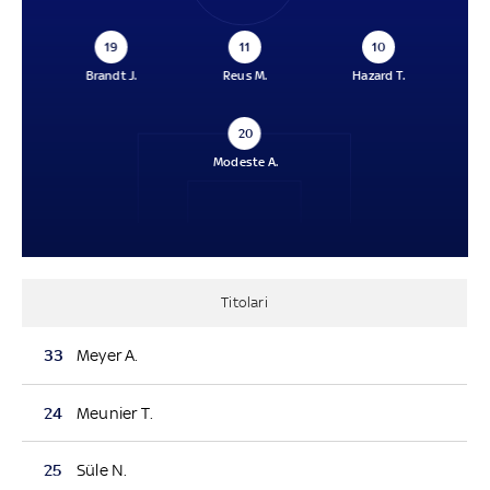
19
11
10
Brandt J.
Reus M.
Hazard T.
20
Modeste A.
Titolari
33
Meyer A.
24
Meunier T.
25
Süle N.