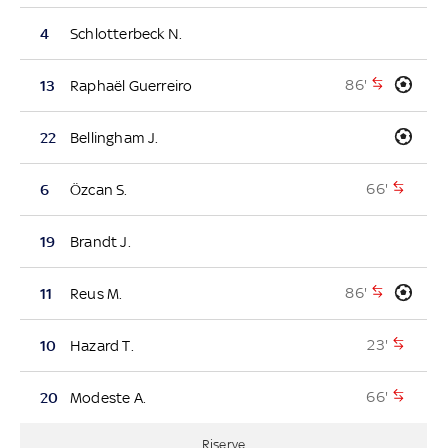
4
Schlotterbeck N.
86'
13
Raphaël Guerreiro
22
Bellingham J.
66'
6
Özcan S.
19
Brandt J.
86'
11
Reus M.
23'
10
Hazard T.
66'
20
Modeste A.
Riserve