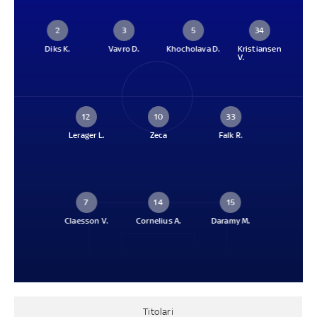
2
3
5
34
Diks K.
Vavro D.
Khocholava D.
Kristiansen
V.
12
10
33
Lerager L.
Zeca
Falk R.
7
14
15
Claesson V.
Cornelius A.
Daramy M.
Titolari