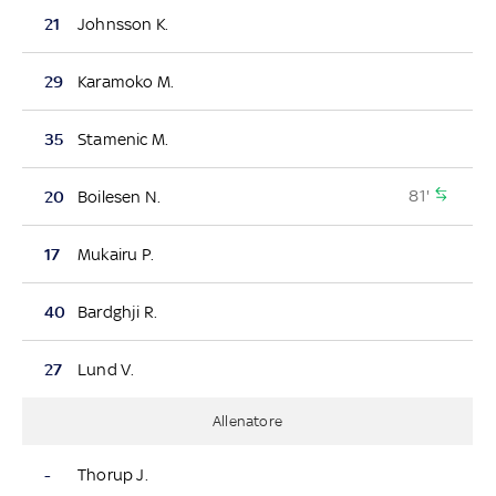
21
Johnsson K.
29
Karamoko M.
35
Stamenic M.
81'
20
Boilesen N.
17
Mukairu P.
40
Bardghji R.
27
Lund V.
Allenatore
-
Thorup J.