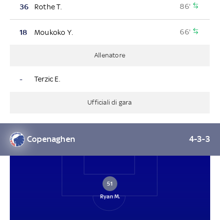
86'
36
Rothe T.
66'
18
Moukoko Y.
Allenatore
-
Terzic E.
Ufficiali di gara
Copenaghen
4-3-3
51
Ryan M.