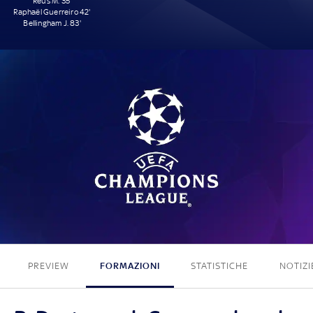
Reus M. 35'
Raphaël Guerreiro 42'
Bellingham J. 83'
3 - 0
PREVIEW
FORMAZIONI
STATISTICHE
NOTIZI