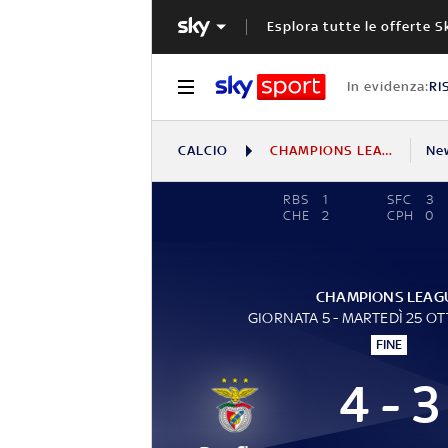
Esplora tutte le offerte S
In evidenza:
RI
CALCIO
CHAMPIONS LEAGUE
Ne
RBS
1
SFC
3
CHE
2
CPH
0
CHAMPIONS LEAG
GIORNATA 5 - MARTEDÌ 25 O
FINE
4 - 3