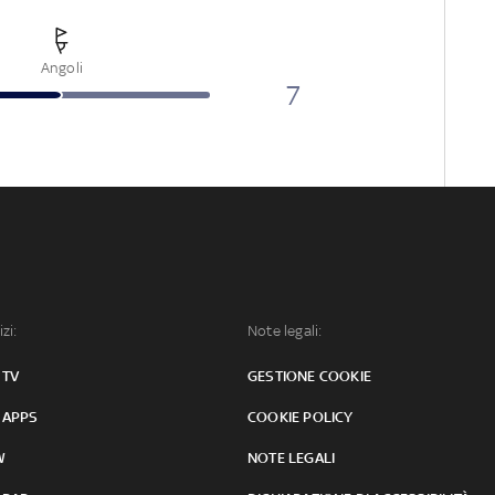
Angoli
7
izi:
Note legali:
 TV
GESTIONE COOKIE
 APPS
COOKIE POLICY
W
NOTE LEGALI