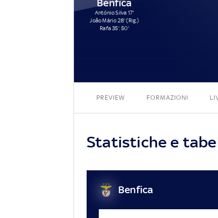
Benfica
António Silva 17'
João Mário 28' (Rig.)
Rafa 35', 50'
PREVIEW
FORMAZIONI
LI
Statistiche e tabe
Benfica