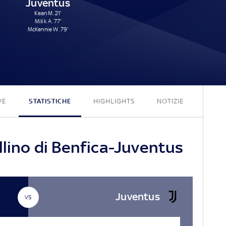
Juventus
Kean M. 21'
Milik A. 77'
McKennie W. 79'
4 - 3
VE
STATISTICHE
HIGHLIGHTS
NOTIZIE
llino di Benfica-Juventus
Juventus
VS