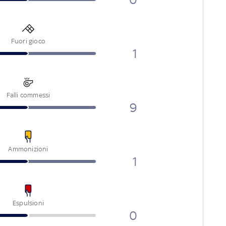
Fuori gioco
1
Falli commessi
9
Ammonizioni
1
Espulsioni
0