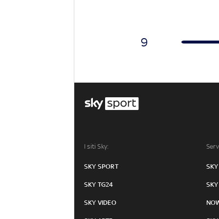
9
I siti Sky:
Serv
SKY SPORT
SKY
SKY TG24
SKY
SKY VIDEO
NO