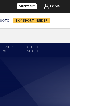
LOGIN
OFFERTE SKY
NUOTO
SKY SPORT INSIDER
BVB
0
CEL
1
MCI
0
SHK
1