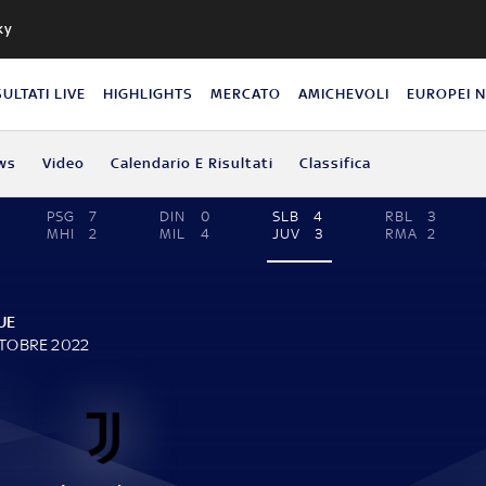
ky
SULTATI LIVE
HIGHLIGHTS
MERCATO
AMICHEVOLI
EUROPEI 
ws
Video
Calendario E Risultati
Classifica
PSG
7
DIN
0
SLB
4
RBL
3
MHI
2
MIL
4
JUV
3
RMA
2
UE
TTOBRE 2022