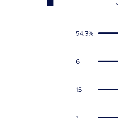
I 
54.3%
6
15
1