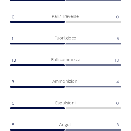
Pali / Traverse
0
0
Fuori gioco
1
5
Falli commessi
13
13
Ammonizioni
3
4
Espulsioni
0
0
Angoli
8
3