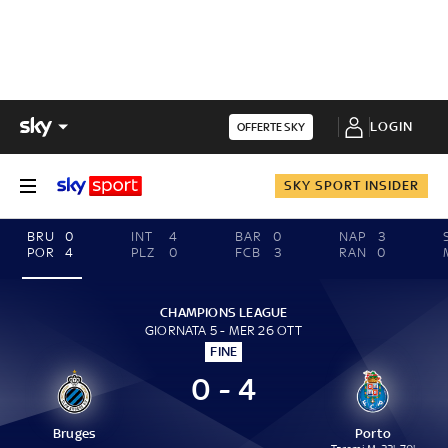
LOGIN
OFFERTE SKY
SKY SPORT INSIDER
BRU
0
INT
4
BAR
0
NAP
3
POR
4
PLZ
0
FCB
3
RAN
0
CHAMPIONS LEAGUE
GIORNATA 5 - MER 26 OTT
FINE
0 - 4
Bruges
Porto