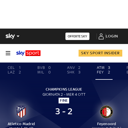
LOGIN
OFFERTE SKY
SKY SPORT INSIDER
CEL
1
BVB
0
ANV
2
ATM
3
LAZ
2
MIL
0
SHK
3
FEY
2
CHAMPIONS LEAGUE
GIORNATA 2 - MER 4 OTT
FINE
3 - 2
Atletico Madrid
Feyenoord