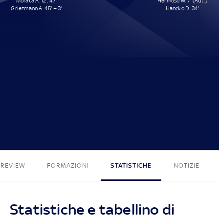
Morata Á. 12', 47'
Hermoso M. 7' (Aut.)
Griezmann A. 45' + 3'
Hancko D. 34'
3 - 2
PREVIEW
FORMAZIONI
STATISTICHE
NOTIZIE
Statistiche e tabellino di